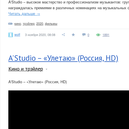
A'Studio – высокое мастерство и профессионализм музыкантов: гру
награждалась премиями в различных номинациях на музыкальных ф
Читать дальше →
кино
,
трэйлер
,
2020
,
фильмы
woff
3 ноября 2020, 08:08
0
1891
A'Studio – «Улетаю» (Россия, HD)
Кино и трэйлер
A'Studio – «Улетаю» (Россия, HD)