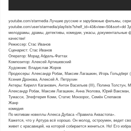
youtube.com/starmedia Лучшие русские и зарубежные фильмы, сери
youtube.com/user/starmedia/playlists?shelf_id=43&view=50&sort=dd 
мелодрамы, драмы, детективы, комедии, ужасы, документальные 
качестве!
Режиссер: Стас Иванов
Сценарист: Стас Иванов
Оператор: Морад Абдель-Фаттах
Композитор: Алексей Артишевский
Художник: Владислав Жоров
Продюсеры: Александр Робак, Максим Лагашкин, Игорь Гольдберг (II
Ксения Дронова, Алексей А. Петрухин
Актеры: Кирилл Каганович, Антон Васильев (III), Полина Толстун,
Александр Робак, Максим Лагашкин, Анна Уколова, Юрий Ваксман, 
Тумасси, Элефтерия Коми, Статис Монзорос, Семён Слепаков
Жанр
комедия
По мотивам новеллы Алекса Дубаса «Правила Аквастопа».
Кажется, что у Артура всё хорошо. Он молод, остроумен, ведет св
живет с красавицей, на которой собирается жениться. Но! Его избр