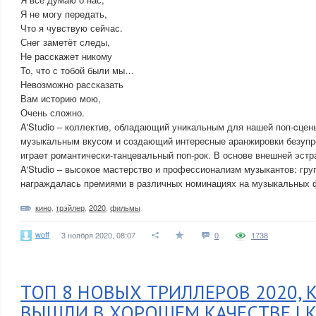
Я не могу передать,
Что я чувствую сейчас.
Снег заметёт следы,
Не расскажет никому
То, что с тобой были мы…
Невозможно рассказать
Вам историю мою,
Очень сложно.
A'Studio – коллектив, обладающий уникальным для нашей поп-cцен
музыкальным вкусом и создающий интересные аранжировки безупре
играет романтически-танцевальный поп-рок. В основе внешней эстр
A'Studio – высокое мастерство и профессионализм музыкантов: гру
награждалась премиями в различных номинациях на музыкальных ф
кино
,
трэйлер
,
2020
,
фильмы
woff
3 ноября 2020, 08:07
0
1738
ТОП 8 НОВЫХ ТРИЛЛЕРОВ 2020, 
ВЫШЛИ В ХОРОШЕМ КАЧЕСТВЕ | К