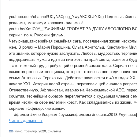
youtube.com/channel/UCyN8Cpug_YwyAKCXbJ9jXrg Подписывайся 
рекламы, максимум хороших фильмов!
youtu.be/XmIC9Y_ljZw ФИЛЬМ ТРОГАЕТ ЗА ДУШУ АБСОЛЮТНО ВСЕ
серии 1 по 4. Русский фильм.
Четырнадцатисерийная семейная сага, посвященная жизни несколь
жен. В ролях – Мария Порошина, Ольга Арнтгольц, Константин Ми
это звание, которое нужно заслужить. Любовь, мудростью, терпени
поддерживать мужа и идти за ним хоть на край света, если это бу
– это тяжелый труд, требующий огромной самоотдачи. Сериал пос
самоотверженным женщинам, которые готовы на все ради своих лю
семья Антоновых-Тереховых. Действие начинается в 40-х годах ХХ 
начале XXI. История целой страны, переживающей сначала репрес
Отечественную, Афганистан, аварию на Чернобыльской АЭС, перес
события, теснейшим образом переплетается с судьбами членов се
время несли на себе нелегкий крест. Как складывались из жизни, 
сериале «Офицерские жены».
— #фильм #кино #сериал #русскиефильмы #новинки2018 #лучши
Читать дальше →
кино
,
трэйлер
,
2020
,
фильмы