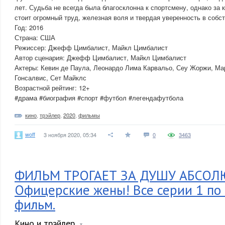
лет. Судьба не всегда была благосклонна к спортсмену, однако за
стоит огромный труд, железная воля и твердая уверенность в собс
Год: 2016
Страна: США
Режиссер: Джефф Цимбалист, Майкл Цимбалист
Автор сценария: Джефф Цимбалист, Майкл Цимбалист
Актеры: Кевин де Паула, Леонардо Лима Карвальо, Сеу Жоржи, М
Гонсалвис, Сет Майклс
Возрастной рейтинг: 12+
#драма #биография #спорт #футбол #легендафутбола
кино
,
трэйлер
,
2020
,
фильмы
woff
3 ноября 2020, 05:34
0
3463
ФИЛЬМ ТРОГАЕТ ЗА ДУШУ АБСОЛ
Офицерские жены! Все серии 1 по 
фильм.
Кино и трэйлер