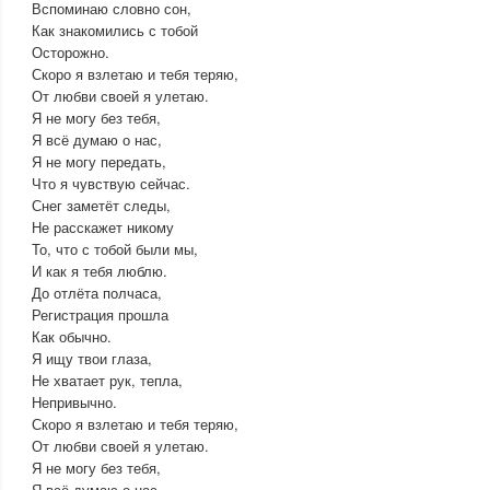
Вспоминаю словно сон,
Как знакомились с тобой
Осторожно.
Скоро я взлетаю и тебя теряю,
От любви своей я улетаю.
Я не могу без тебя,
Я всё думаю о нас,
Я не могу передать,
Что я чувствую сейчас.
Снег заметёт следы,
Не расскажет никому
То, что с тобой были мы,
И как я тебя люблю.
До отлёта полчаса,
Регистрация прошла
Как обычно.
Я ищу твои глаза,
Не хватает рук, тепла,
Непривычно.
Скоро я взлетаю и тебя теряю,
От любви своей я улетаю.
Я не могу без тебя,
Я всё думаю о нас,