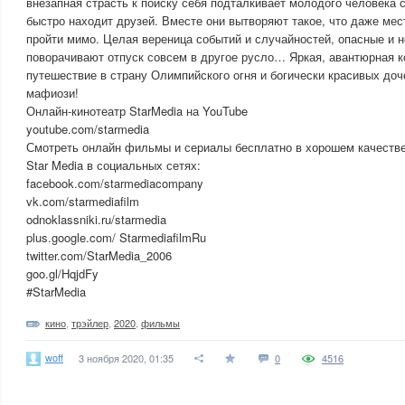
внезапная страсть к поиску себя подталкивает молодого человека 
быстро находит друзей. Вместе они вытворяют такое, что даже ме
пройти мимо. Целая вереница событий и случайностей, опасные и
поворачивают отпуск совсем в другое русло… Яркая, авантюрная 
путешествие в страну Олимпийского огня и богически красивых доч
мафиози!
Онлайн-кинотеатр StarMedia на YouTube
youtube.com/starmedia
Смотреть онлайн фильмы и сериалы бесплатно в хорошем качестве
Star Media в социальных сетях:
facebook.com/starmediacompany
vk.com/starmediafilm
odnoklassniki.ru/starmedia
plus.google.com/ StarmediafilmRu
twitter.com/StarMedia_2006
goo.gl/HqjdFy
#StarMedia
кино
,
трэйлер
,
2020
,
фильмы
woff
3 ноября 2020, 01:35
0
4516