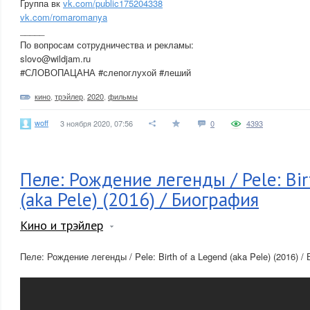
Группа вк
vk.com/public175204338
vk.com/romaromanya
_____
По вопросам сотрудничества и рекламы:
slovo@wildjam.ru
#СЛОВОПАЦАНА #слепоглухой #леший
кино
,
трэйлер
,
2020
,
фильмы
woff
3 ноября 2020, 07:56
0
4393
Пеле: Рождение легенды / Pele: Bir
(aka Pele) (2016) / Биография
Кино и трэйлер
Пеле: Рождение легенды / Pele: Birth of a Legend (aka Pele) (2016) 