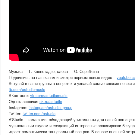
Музыка — Г. Квенетадзе, слова — О. Серябкина
Подпишись на наш канал и смотри первым новые видео –
youtube.c
Вступай в наши группы в соцсетях и узнавай самые свежие новости
fb.com/astudiomusic
ВКонтакте:
vk.com/astudiomusic
Одноклассники:
ok.ru/astudio
Instagram:
instagr.am/astudio_group
Twitter:
twitter.com/astudio
A'Studio – коллектив, обладающий уникальным для нашей поп-cцен
музыкальным вкусом и создающий интересные аранжировки безупре
играет романтически-танцевальный поп-рок. В основе внешней эстр