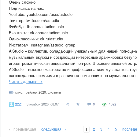
Очень сложно
Подпишись на нас:
YouTube: youtube.com/user/astudio
Твиттер: twitter.com/astudio
Фейсбук: fb.com/astudiomusic
Вконтакте: vk.com/astudiomusic
Одноклассники: ok.ru/astudio
Инстаграм: instagr.am/astudio_group
A'Studio – коллектив, обладающий уникальным для нашей поп-cцен
музыкальным вкусом и создающий интересные аранжировки безупре
играет романтически-танцевальный поп-рок. В основе внешней эстр
A'Studio – высокое мастерство и профессионализм музыкантов: гру
награждалась премиями в различных номинациях на музыкальных ф
Читать дальше →
кино
,
трэйлер
,
2020
,
фильмы
woff
3 ноября 2020, 08:07
0
1592
← предыдущая
следующая →
2
3
4
5
послед
1