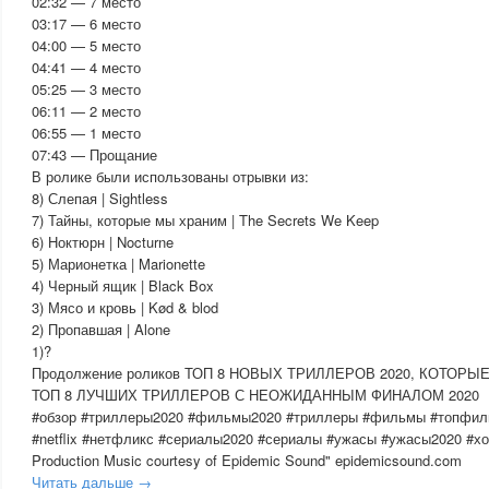
02:32 — 7 место
03:17 — 6 место
04:00 — 5 место
04:41 — 4 место
05:25 — 3 место
06:11 — 2 место
06:55 — 1 место
07:43 — Прощание
В ролике были использованы отрывки из:
8) Слепая | Sightless
7) Тайны, которые мы храним | The Secrets We Keep
6) Ноктюрн | Nocturne
5) Марионетка | Marionette
4) Черный ящик | Black Box
3) Мясо и кровь | Kød & blod
2) Пропавшая | Alone
1)?
Продолжение роликов ТОП 8 НОВЫХ ТРИЛЛЕРОВ 2020, КОТОР
ТОП 8 ЛУЧШИХ ТРИЛЛЕРОВ С НЕОЖИДАННЫМ ФИНАЛОМ 2020
#обзор #триллеры2020 #фильмы2020 #триллеры #фильмы #топфиль
#netflix #нетфликс #сериалы2020 #сериалы #ужасы #ужасы2020 #х
Production Music courtesy of Epidemic Sound" epidemicsound.com
Читать дальше →