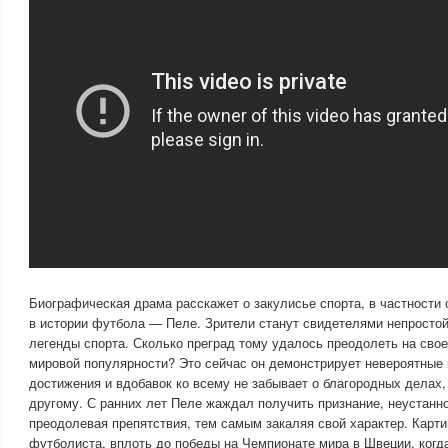
Биографическая драма расскажет о закулисье спорта, в частности 
в истории футбола — Пеле. Зрители станут свидетелями непростой
легенды спорта. Сколько преград тому удалось преодолеть на свое
мировой популярности? Это сейчас он демонстрирует невероятны
достижения и вдобавок ко всему не забывает о благородных делах,
другому. С ранних лет Пеле жаждал получить признание, неустанно
преодолевая препятствия, тем самым закаляя свой характер. Карти
футболиста, вплоть до победы на Чемпионате мира в Швеции, ког