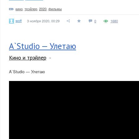
кино
,
трэйлер
,
2020
,
фильмы
woff
3 ноября 2020, 00:29
0
1680
A`Studio — Улетаю
Кино и трэйлер
A`Studio — Улетаю