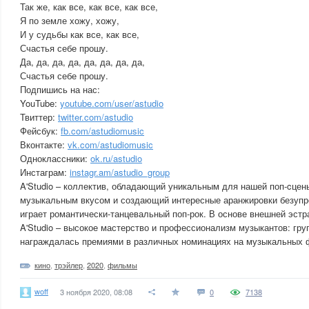
Так же, как все, как все, как все,
Я по земле хожу, хожу,
И у судьбы как все, как все,
Счастья себе прошу.
Да, да, да, да, да, да, да, да,
Счастья себе прошу.
Подпишись на нас:
YouTube:
youtube.com/user/astudio
Твиттер:
twitter.com/astudio
Фейсбук:
fb.com/astudiomusic
Вконтакте:
vk.com/astudiomusic
Одноклассники:
ok.ru/astudio
Инстаграм:
instagr.am/astudio_group
A'Studio – коллектив, обладающий уникальным для нашей поп-cцен
музыкальным вкусом и создающий интересные аранжировки безупре
играет романтически-танцевальный поп-рок. В основе внешней эстр
A'Studio – высокое мастерство и профессионализм музыкантов: гру
награждалась премиями в различных номинациях на музыкальных ф
кино
,
трэйлер
,
2020
,
фильмы
woff
3 ноября 2020, 08:08
0
7138