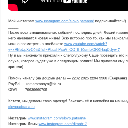
Мой инстаграм
www.instagram.com/slovo.patsana/
подписывайтесь!)
_____
После всех эмоциональных событий последних дней, Леший наконец
него начинается новая жизнь! Всю историю про то, как мы забирали 
можно посмотреть в плейлисте
www.youtube.com/watch?
v=xRBeUpXvC0E&list=PLuahPsoV_OOTff_f0cmlzORKHaqDUyw-7
Ну и мы наконец-то приехали к слепоглухому Саше проведать его и
слуха, которое будет уже в следующем ролике! Мы привезли ему по
зрители)
_____
Помочь каналу (на добрые дела) — 2202 2025 2294 3368 (Сбербанк)
PayPal — romaromanya@bk.ru
QIWI — +79639660705
_____
Кстати, мы делаем свою одежду! Заказать её и наклейки на машин
slovopatsana.ru
_____
Инстаграм
www.instagram.com/slovo.patsana/
Инстаграм Димы
www.instagram.com/dimab17