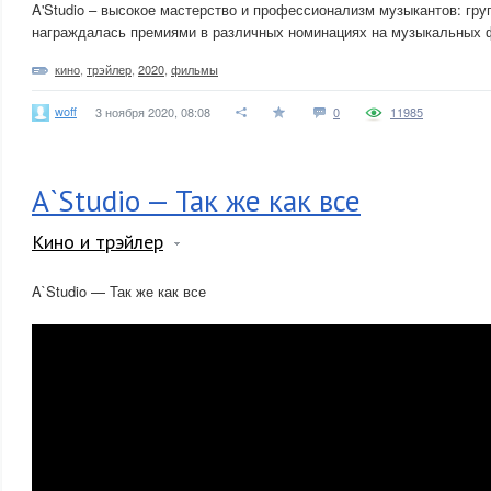
A'Studio – высокое мастерство и профессионализм музыкантов: гру
награждалась премиями в различных номинациях на музыкальных ф
кино
,
трэйлер
,
2020
,
фильмы
woff
3 ноября 2020, 08:08
0
11985
A`Studio — Так же как все
Кино и трэйлер
A`Studio — Так же как все