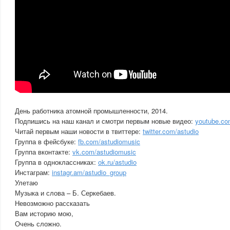
День работника атомной промышленности, 2014.
Подпишись на наш канал и смотри первым новые видео:
youtube.co
Читай первым наши новости в твиттере:
twitter.com/astudio
Группа в фейсбуке:
fb.com/astudiomusic
Группа вконтакте:
vk.com/astudiomusic
Группа в одноклассниках:
ok.ru/astudio
Инстаграм:
instagr.am/astudio_group
Улетаю
Музыка и слова – Б. Серкебаев.
Невозможно рассказать
Вам историю мою,
Очень сложно.