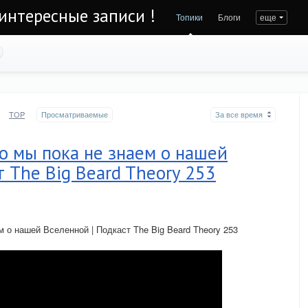
интересные записи !
Топики
Блоги
еще
TOP
Просматриваемые
За все время
о мы пока не знаем о нашей
т The Big Beard Theory 253
 о нашей Вселенной | Подкаст The Big Beard Theory 253