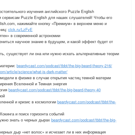
мостоятельного изучения английского Puzzle English
м сервисам Puzzle English для наших слушателей! Чтобы его
glish.com, нажимайте кнопку «Премиум» в верхнем меню и
ниц:
clck.ru/LzFvE
пятен» в современной астрономии
змениться научное знание в будущем, и какой эффект будет от
нять, существует ли она или нужно искать альтернативные теории
 материи:
beardycast.com/podcast/tbbt/the-big-beard-theory-216/
om/article/science/what-is-dark-matter/
й модели в физике в случае открытия частиц темной материи
сширения Вселенной и Темная энергия
ергия
beardycast.com/podcast/tbbt/the-big-beard-theory-40
ной
еленной и кризис в космологии
beardycast.com/podcast/tbbt/the-
 Хокинга и поиск горизонта событий
нужно знать о черных дырах
beardycast.com/podcast/tbbt/the-big-
 черных дыр «нет волос» и исчезает ли в них информация