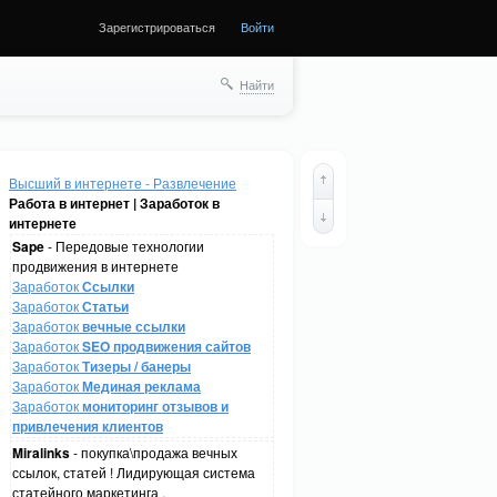
Зарегистрироваться
Войти
Найти
Высший в интернете - Развлечение
Работа в интернет | Заработок в
интернете
Sape
- Передовые технологии
продвижения в интернете
Заработок
Ссылки
Заработок
Статьи
Заработок
вечные ссылки
Заработок
SEO продвижения сайтов
Заработок
Тизеры / банеры
Заработок
Мединая реклама
Заработок
мониторинг отзывов и
привлечения клиентов
Miralinks
- покупка\продажа вечных
ссылок, статей ! Лидирующая система
статейного маркетинга .