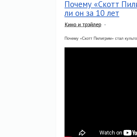
Почему «Скотт Пили
ли он за 10 лет
Кино и трэйлер
Почему «Скотт Пилигрим» стал культо