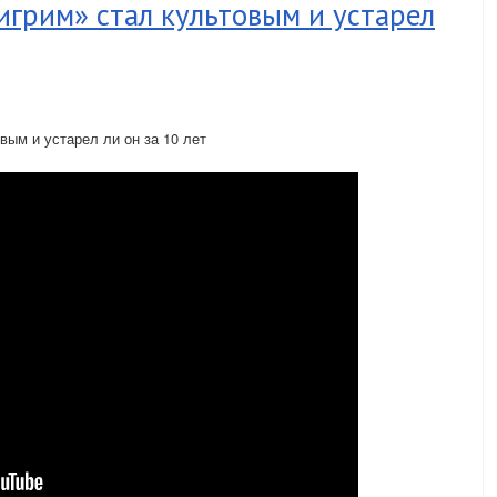
грим» стал культовым и устарел
вым и устарел ли он за 10 лет