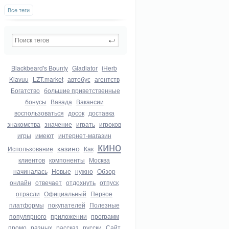
Все теги
Blackbeard's Bounty
Gladiator
iHerb
Klavuu
LZT.market
автобус
агентств
Богатство
большие приветственные
бонусы
Вавада
Вакансии
воспользоваться
досок
доставка
знакомства
значение
играть
игроков
игры
имеют
интернет-магазин
кино
казино
Использование
Как
клиентов
компоненты
Москва
начиналась
Новые
нужно
Обзор
онлайн
отвечает
отдохнуть
отпуск
отрасли
Официальный
Первое
платформы
покупателей
Полезные
популярного
приложении
программ
промо
разных
рассказ
русски
Сайт