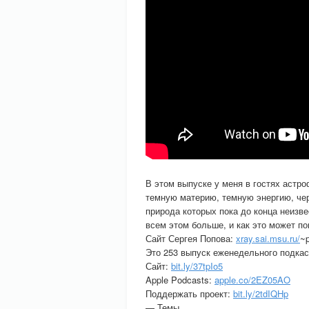
В этом выпуске у меня в гостях астр
темную материю, темную энергию, чер
природа которых пока до конца неизве
всем этом больше, и как это может по
Сайт Сергея Попова:
xray.sai.msu.ru/
~p
Это 253 выпуск еженедельного подка
Сайт:
bit.ly/37tpIo5
Apple Podcasts:
apple.co/2EZ05AO
Поддержать проект:
bit.ly/2tdIQHp
— Темы