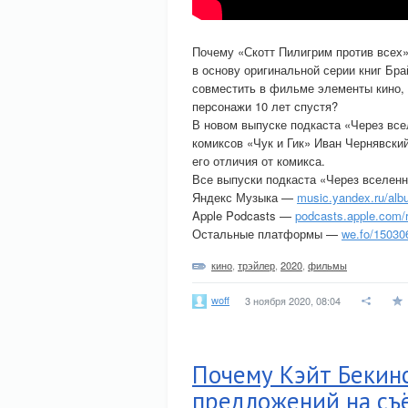
Почему «Скотт Пилигрим против всех»
в основу оригинальной серии книг Бр
совместить в фильме элементы кино, 
персонажи 10 лет спустя?
В новом выпуске подкаста «Через вс
комиксов «Чук и Гик» Иван Чернявски
его отличия от комикса.
Все выпуски подкаста «Через вселенн
Яндекс Музыка —
music.yandex.ru/al
Apple Podcasts —
podcasts.apple.com/
Остальные платформы —
we.fo/15030
кино
,
трэйлер
,
2020
,
фильмы
woff
3 ноября 2020, 08:04
Почему Кэйт Бекинс
предложений на съ