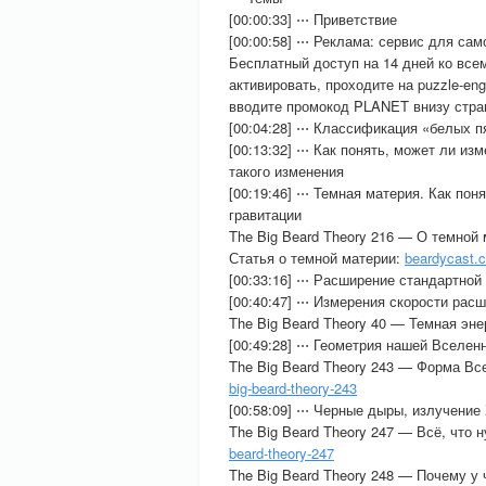
[00:00:33] ⋅⋅⋅ Приветствие
[00:00:58] ⋅⋅⋅ Реклама: сервис для са
Бесплатный доступ на 14 дней ко все
активировать, проходите на puzzle-en
вводите промокод PLANET внизу стра
[00:04:28] ⋅⋅⋅ Классификация «белых 
[00:13:32] ⋅⋅⋅ Как понять, может ли и
такого изменения
[00:19:46] ⋅⋅⋅ Темная материя. Как по
гравитации
The Big Beard Theory 216 — О темной
Статья о темной материи:
beardycast.c
[00:33:16] ⋅⋅⋅ Расширение стандартно
[00:40:47] ⋅⋅⋅ Измерения скорости ра
The Big Beard Theory 40 — Темная эн
[00:49:28] ⋅⋅⋅ Геометрия нашей Вселен
The Big Beard Theory 243 — Форма Вс
big-beard-theory-243
[00:58:09] ⋅⋅⋅ Черные дыры, излучение
The Big Beard Theory 247 — Всё, что 
beard-theory-247
The Big Beard Theory 248 — Почему у