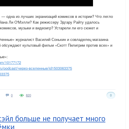
 — одна из лучших экранизаций комиксов в истории? Что легло
айана Ли О'Мэлли? Как режиссеру Эдгару Райту удалось
комиксов, музыки и видеоигр? Устарели ли его сюжет и
еленные» журналист Василий Сонькин и совладелец магазина
й обсуждают культовый фильм «Скотт Пилигрим против всех» и
ые»:
bum/10177172
ru/podcast/через-вселенные/id1503063375
63375
0
820
0
эйл больше не получает много
ёмки