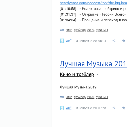
beardycast.com/podcast/tbbt/the-big-bea
[01:19:58] ⋅⋅⋅ Реликтовые нейтрино и
[01:31:37] ⋅⋅⋅ Открытие «Теории Всего
[01:34:34] ⋅⋅⋅ Прощание и переход в п
кино
,
трэйлер
,
2020
,
фильмы
woff
3 ноября 2020, 08:04
Лучшая Музыка 20
Кино и трэйлер
Лучшая Музыка 2019
кино
,
трэйлер
,
2020
,
фильмы
woff
3 ноября 2020, 07:58