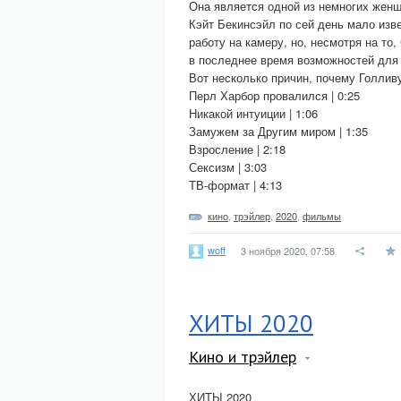
Она является одной из немногих женщ
Кэйт Бекинсэйл по сей день мало изв
работу на камеру, но, несмотря на то
в последнее время возможностей для 
Вот несколько причин, почему Голлив
Перл Харбор провалился | 0:25
Никакой интуиции | 1:06
Замужем за Другим миром | 1:35
Взросление | 2:18
Сексизм | 3:03
ТВ-формат | 4:13
кино
,
трэйлер
,
2020
,
фильмы
woff
3 ноября 2020, 07:58
ХИТЫ 2020
Кино и трэйлер
ХИТЫ 2020