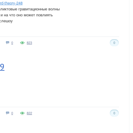
rd-theory-248
 реликтовые гравитационные волны
» и на что оно может повлиять
ослешоу
0
823
0
19
0
822
0