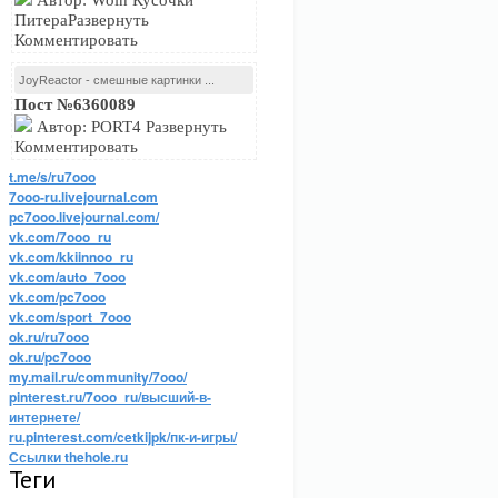
Автор: Wolh Кусочки
ПитераРазвернуть
Комментировать
JoyReactor - смешные картинки ...
Пост №6360089
Автор: PORT4 Развернуть
Комментировать
t.me/s/ru7ooo
7ooo-ru.livejournal.com
pc7ooo.livejournal.com/
vk.com/7ooo_ru
vk.com/kkiinnoo_ru
vk.com/auto_7ooo
vk.com/pc7ooo
vk.com/sport_7ooo
ok.ru/ru7ooo
ok.ru/pc7ooo
my.mail.ru/community/7ooo/
pinterest.ru/7ooo_ru/высший-в-
интернете/
ru.pinterest.com/cetkijpk/пк-и-игры/
Ссылки thehole.ru
Теги