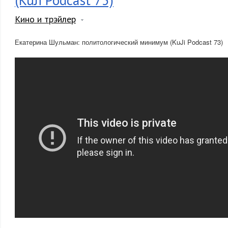
(KuJi Podcast 73)
Кино и трэйлер
Екатерина Шульман: политологический минимум (KuJi Podcast 73)