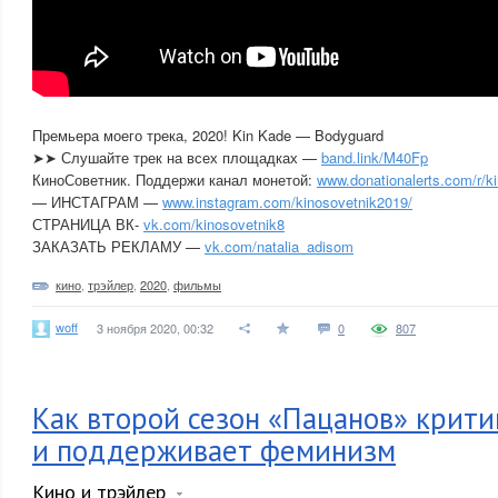
Премьера моего трека, 2020! Kin Kade — Bodyguard
➤➤ Слушайте трек на всех площадках —
band.link/M40Fp
КиноСоветник. Поддержи канал монетой:
www.donationalerts.com/r/k
— ИНСТАГРАМ —
www.instagram.com/kinosovetnik2019/
СТРАНИЦА ВК-
vk.com/kinosovetnik8
ЗАКАЗАТЬ РЕКЛАМУ —
vk.com/natalia_adisom
кино
,
трэйлер
,
2020
,
фильмы
woff
3 ноября 2020, 00:32
0
807
Как второй сезон «Пацанов» крит
и поддерживает феминизм
Кино и трэйлер