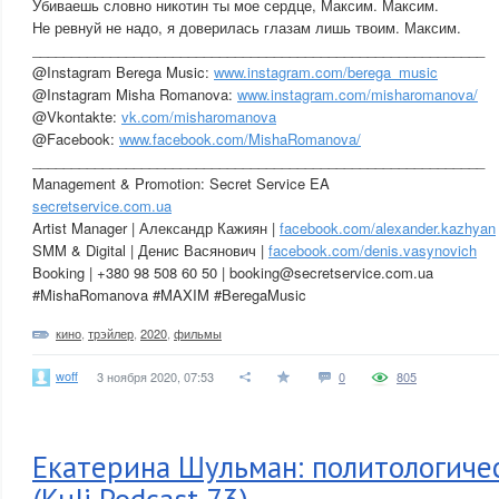
Убиваешь словно никотин ты мое сердце, Максим. Максим.
Не ревнуй не надо, я доверилась глазам лишь твоим. Максим.
__________________________________________________________
@Instagram Berega Music:
www.instagram.com/berega_music
@Instagram Misha Romanova:
www.instagram.com/misharomanova/
@Vkontakte:
vk.com/misharomanova
@Facebook:
www.facebook.com/MishaRomanova/
__________________________________________________________
Management & Promotion: Secret Service EA
secretservice.com.ua
Artist Manager | Александр Кажиян |
facebook.com/alexander.kazhyan
SMM & Digital | Денис Васянович |
facebook.com/denis.vasynovich
Booking | +380 98 508 60 50 | booking@secretservice.com.ua
#MishaRomanova #MAXIM #BeregaMusic
кино
,
трэйлер
,
2020
,
фильмы
woff
3 ноября 2020, 07:53
0
805
Екатерина Шульман: политологич