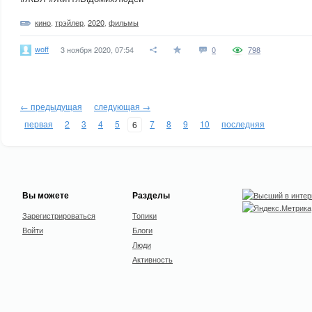
кино
,
трэйлер
,
2020
,
фильмы
woff
3 ноября 2020, 07:54
0
798
← предыдущая
следующая →
первая
2
3
4
5
7
8
9
10
последняя
6
Вы можете
Разделы
Зарегистрироваться
Топики
Войти
Блоги
Люди
Активность