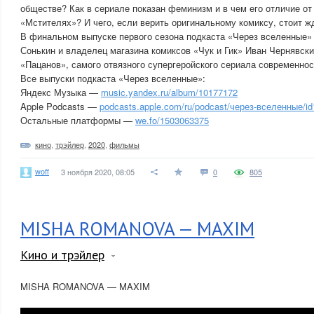
обществе? Как в сериале показан феминизм и в чем его отличие от
«Мстителях»? И чего, если верить оригинальному комиксу, стоит ж
В финальном выпуске первого сезона подкаста «Через вселенные»
Сонькин и владелец магазина комиксов «Чук и Гик» Иван Чернявс
«Пацанов», самого отвязного супергеройского сериала современнос
Все выпуски подкаста «Через вселенные»:
Яндекс Музыка —
music.yandex.ru/album/10177172
Apple Podcasts —
podcasts.apple.com/ru/podcast/через-вселенные/i
Остальные платформы —
we.fo/1503063375
кино
,
трэйлер
,
2020
,
фильмы
woff
3 ноября 2020, 08:05
0
805
MISHA ROMANOVA — MAXIM
Кино и трэйлер
MISHA ROMANOVA — MAXIM