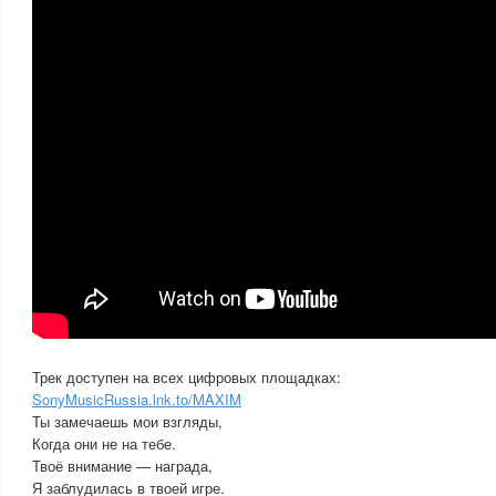
Трек доступен на всех цифровых площадках:
SonyMusicRussia.lnk.to/MAXIM
Ты замечаешь мои взгляды,
Когда они не на тебе.
Твоё внимание — награда,
Я заблудилась в твоей игре.