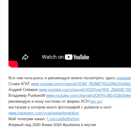
Все чем пользуюсь и рекомендую можно посмотреть здесь
клеваяр
Слава АГАТ
www.youtube.com/channel/UC8X_Ri3NBTXCoSNpOfgX82
Андрей Сибирия
www.youtube.com/channel/UCDOyw7AfX_Z6093E73Q
Владимир Рыбкин39
www.youtube.com/channel/UCKHYJ8EvS3bG0
рекомендую и ношу костюмы от фирмы ХСН
hsn.su/
инстаграм в котором много фотографий с рыбалок и охот:
www.instagram.com/vyacheslavbrodnikov
Мой телеграм канал:
t.me/сoolhotfishing
#первый лед 2020 #зима 2020 #рыбалка в якутии