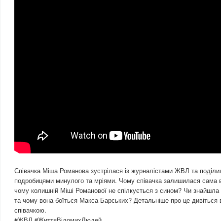
Співачка Міша Романова зустрілася із журналістами ЖВЛ та поділи
подробицями минулого та мріями. Чому співачка залишилася сама вж
чому колишній Міші Романової не спілкується з сином? Чи знайшла 
та чому вона боїться Макса Барських? Детальніше про це дивіться 
співачкою.
#ЖВЛ #ЖиттяВідомихЛюдей