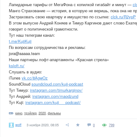
Лапидарные тарифы от МегаФона с копилкой гигабайт и минут —
cl
Манго Страхование — история, в которую не веришь, пока она не п
Застраховать свою квартиру и имущество по ссылке:
clck.ru/R2ypP
В этом выпуске Андрей Коняев и Тимур Каргинов дают слово Екат
говорит о политической грамотности.
Тут наш телеграм канал:
t.me/KujiKuji
По вопросам сотрудничества и рекламы:
jora@aaaaa.team
Наши партнеры лофт-апартаменты «Красная стрела»
ksloft.ru/
Слушать в аудио:
iTunes
vk.cc/8AgwOz
SoundCloud
soundcloud.com/kuji-podcast
Тут Тимур:
instagram.com/timurkarginov/
Тут Андрей:
instagram.com/maodzund
Тут Kuji:
instagram.com/kuji___podcast/
кино
,
трэйлер
,
2020
,
фильмы
woff
3 ноября 2020, 08:05
0
799