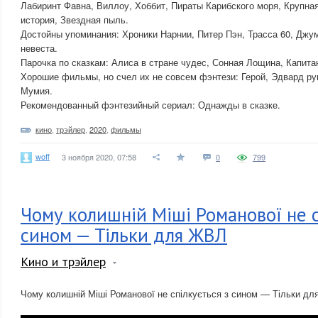
Лабиринт Фавна, Виллоу, Хоббит, Пираты Карибского моря, Крупна
история, Звездная пыль.
Достойны упоминания: Хроники Нарнии, Питер Пэн, Трасса 60, Джу
невеста.
Парочка по сказкам: Алиса в стране чудес, Сонная Лощина, Капита
Хорошие фильмы, но счел их не совсем фэнтези: Герой, Эдвард ру
Мумия.
Рекомендованный фэнтезийный сериал: Однажды в сказке.
кино
,
трэйлер
,
2020
,
фильмы
woff
3 ноября 2020, 07:58
0
799
Чому колишній Міші Романової не с
сином — Тільки для ЖВЛ
Кино и трэйлер
Чому колишній Міші Романової не спілкується з сином — Тільки д