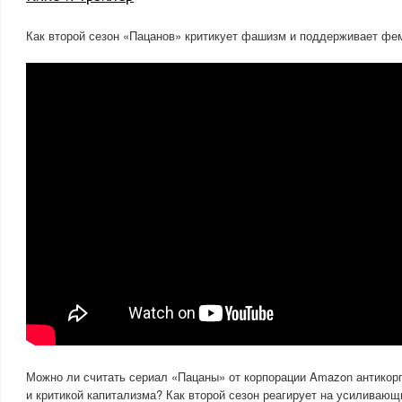
Как второй сезон «Пацанов» критикует фашизм и поддерживает фе
Можно ли считать сериал «Пацаны» от корпорации Amazon антико
и критикой капитализма? Как второй сезон реагирует на усиливаю