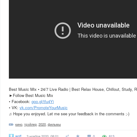
Best Music Mix • 24/7 Live Radio | Best Relax House, Chillout, Study,
►Follow Best Music Mix
• Facebook:
goo.gl/tfu4Yi
• VK:
vk.com/PromoteYourMusic
♫ Hope you enjoyed. Let me see your feedback in the comments ;-)
кино
,
трэйлер
,
2020
,
фильмы
woff
3 ноября 2020, 08:01
0
813