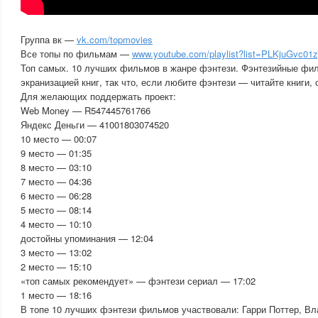
Группа вк —
vk.com/topmovies
Все топы по фильмам —
www.youtube.com/playlist?list=PLKjuGvc
Топ самых. 10 лучших фильмов в жанре фэнтези. Фэнтезийные фи
экранизацией книг, так что, если любите фэнтези — читайте книги, 
Для желающих поддержать проект:
Web Money — R547445761766
Яндекс Деньги — 41001803074520
10 место — 00:07
9 место — 01:35
8 место — 03:10
7 место — 04:36
6 место — 06:28
5 место — 08:14
4 место — 10:10
достойны упоминания — 12:04
3 место — 13:02
2 место — 15:10
«топ самых рекомендует» — фэнтези сериал — 17:02
1 место — 18:16
В топе 10 лучших фэнтези фильмов участвовали: Гарри Поттер, Вл