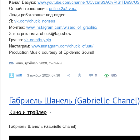
Канал Базуки:
www.youtube.com/channel/UCvzmS3AOvRtSfTBnS7U
Онлайн трансляция:
online.2x2tv.ru/
Люди работающие над видео:
Я:
vk.com/chuck_norisss
Монтаж:
www.instagram.com/wizard_of_graphic/
Заказ рекламы: chuck@tag.show
Группа:
vk.com/buyhjn
Инстаграм:
www.instagram.com/chuck_ofuuu/
Production Music courtesy of Epidemic Sound!
кино
,
трэйлер
,
2020
,
фильмы
woff
3 ноября 2020, 07:36
0
885
Габриель Шанель (Gabrielle Chanel)
Кино и трэйлер
Габриель Шанель (Gabrielle Chanel)