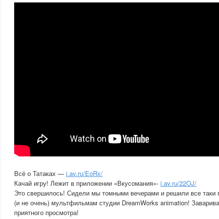
Всё о Татаках —
i.av.ru/EoRx/
Качай игру! Лежит в приложении «Вкусомания»-
i.av.ru/22OJ/
Это свершилось! Сидели мы томными вечерами и решили все таки 
(и не очень) мультфильмам студии DreamWorks animation! Заварива
приятного просмотра!