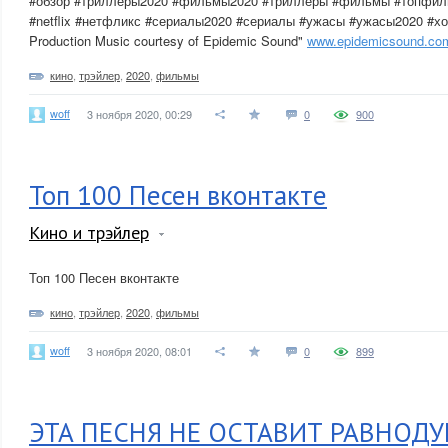
#обзор #триллеры2020 #фильмы2020 #триллеры #фильмы #топфиль
#netflix #нетфликс #сериалы2020 #сериалы #ужасы #ужасы2020 #х
Production Music courtesy of Epidemic Sound"
www.epidemicsound.co
кино
,
трэйлер
,
2020
,
фильмы
woff
3 ноября 2020, 00:29
0
900
Топ 100 Песен вконтакте
Кино и трэйлер
Топ 100 Песен вконтакте
кино
,
трэйлер
,
2020
,
фильмы
woff
3 ноября 2020, 08:01
0
899
ЭТА ПЕСНЯ НЕ ОСТАВИТ РАВНОД