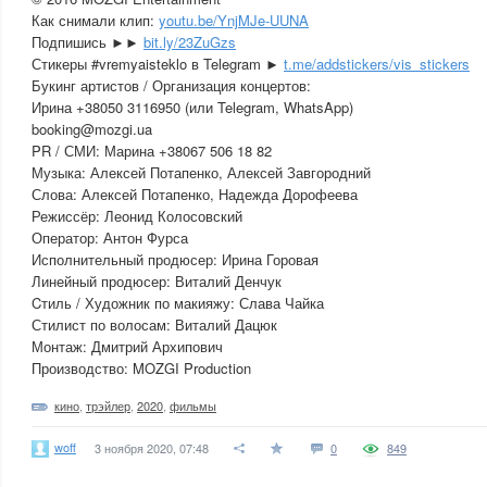
Как снимали клип:
youtu.be/YnjMJe-UUNA
Подпишись ►►
bit.ly/23ZuGzs
Стикеры #vremyaisteklo в Telegram ►
t.me/addstickers/vis_stickers
Букинг артистов / Организация концертов:
Ирина +38050 3116950 (или Telegram, WhatsApp)
booking@mozgi.ua
PR / СМИ: Марина +38067 506 18 82
Музыка: Алексей Потапенко, Алексей Завгородний
Слова: Алексей Потапенко, Надежда Дорофеева
Режиссёр: Леонид Колосовский
Оператор: Антон Фурса
Исполнительный продюсер: Ирина Горовая
Линейный продюсер: Виталий Денчук
Cтиль / Художник по макияжу: Слава Чайка
Стилист по волосам: Виталий Дацюк
Монтаж: Дмитрий Архипович
Производство: MOZGI Production
кино
,
трэйлер
,
2020
,
фильмы
woff
3 ноября 2020, 07:48
0
849