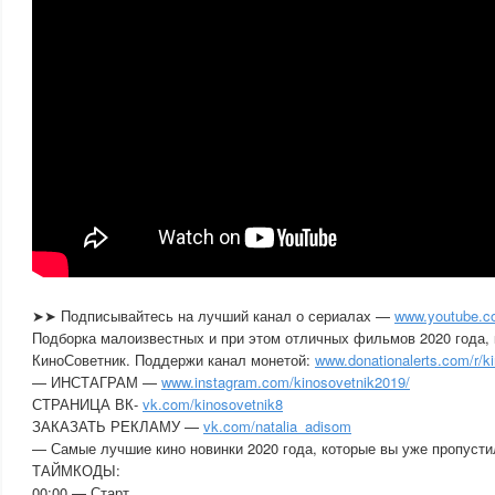
➤➤ Подписывайтесь на лучший канал о сериалах —
www.youtube.c
Подборка малоизвестных и при этом отличных фильмов 2020 года,
КиноСоветник. Поддержи канал монетой:
www.donationalerts.com/r/k
— ИНСТАГРАМ —
www.instagram.com/kinosovetnik2019/
СТРАНИЦА ВК-
vk.com/kinosovetnik8
ЗАКАЗАТЬ РЕКЛАМУ —
vk.com/natalia_adisom
— Самые лучшие кино новинки 2020 года, которые вы уже пропусти
ТАЙМКОДЫ:
00:00 — Старт