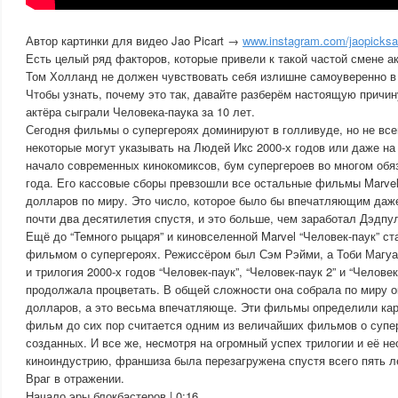
Автор картинки для видео Jao Picart →
www.instagram.com/jaopicksar
Есть целый ряд факторов, которые привели к такой частой смене ак
Том Холланд не должен чувствовать себя излишне самоуверенно в
Чтобы узнать, почему это так, давайте разберём настоящую причин
актёра сыграли Человека-паука за 10 лет.
Сегодня фильмы о супергероях доминируют в голливуде, но не всег
некоторые могут указывать на Людей Икс 2000-х годов или даже на 
начало современных кинокомиксов, бум супергероев во многом обя
года. Его кассовые сборы превзошли все остальные фильмы Marvel
долларов по миру. Это число, которое было бы впечатляющим даже
почти два десятилетия спустя, и это больше, чем заработал Дэдпул
Ещё до “Темного рыцаря” и киновселенной Marvel “Человек-паук” с
фильмом о супергероях. Режиссёром был Сэм Рэйми, а Тоби Магуай
и трилогия 2000-х годов “Человек-паук”, “Человек-паук 2” и “Человек
продолжала процветать. В общей сложности она собрала по миру о
долларов, а это весьма впечатляюще. Эти фильмы определили кар
фильм до сих пор считается одним из величайших фильмов о супер
созданных. И все же, несмотря на огромный успех трилогии и её н
киноиндустрию, франшиза была перезагружена спустя всего пять ле
Враг в отражении.
Начало эры блокбастеров | 0:16