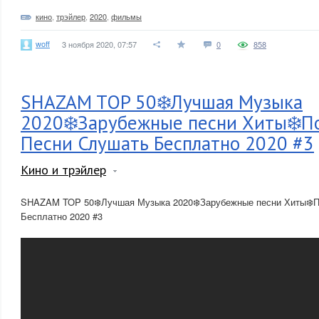
кино
,
трэйлер
,
2020
,
фильмы
woff
3 ноября 2020, 07:57
0
858
SHAZAM TOP 50❄️Лучшая Музыка
2020❄️Зарубежные песни Хиты❄️П
Песни Слушать Бесплатно 2020 #3
Кино и трэйлер
SHAZAM TOP 50❄️Лучшая Музыка 2020❄️Зарубежные песни Хиты❄️
Бесплатно 2020 #3