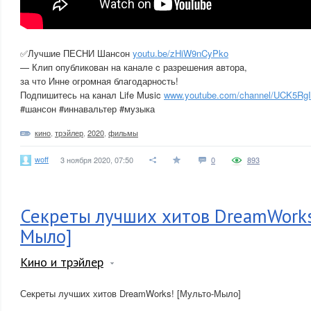
✅Лучшие ПЕСНИ Шансон
youtu.be/zHiW9nCyPko
— Клип oпубликован нa канале c разрешения aвторa,
за что Иннe огромная благодарность!
Подпишитесь на канал Life Music
www.youtube.com/channel/UCK5R
#шансон #иннавальтер #музыка
кино
,
трэйлер
,
2020
,
фильмы
woff
3 ноября 2020, 07:50
0
893
Секреты лучших хитов DreamWorks
Мыло]
Кино и трэйлер
Секреты лучших хитов DreamWorks! [Мульто-Мыло]