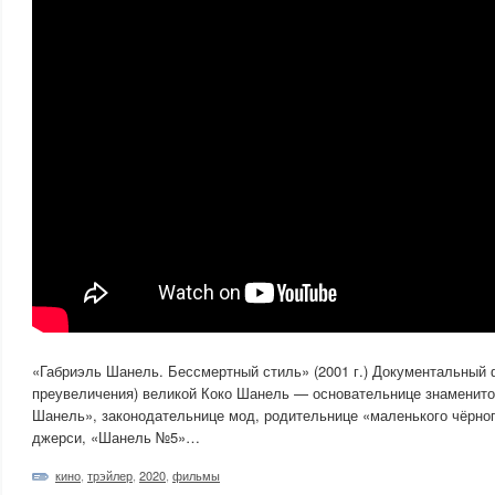
«Габриэль Шанель. Бессмертный стиль» (2001 г.) Документальный 
преувеличения) великой Коко Шанель — основательнице знаменито
Шанель», законодательнице мод, родительнице «маленького чёрног
джерси, «Шанель №5»…
кино
,
трэйлер
,
2020
,
фильмы