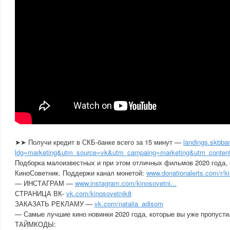
➤➤ Получи кредит в СКБ-банке всего за 15 минут —
landings.skbban
ldg=marketing&utm_source=vk&utm_campaing=marketing&utm_content
Подборка малоизвестных и при этом отличных фильмов 2020 года,
КиноСоветник. Поддержи канал монетой:
www.donationalerts.com/r/k
— ИНСТАГРАМ —
www.instagram.com/kinosovetni...
СТРАНИЦА ВК-
vk.com/kinosovetnik8
ЗАКАЗАТЬ РЕКЛАМУ —
vk.com/natalia_adisom
— Самые лучшие кино новинки 2020 года, которые вы уже пропусти
ТАЙМКОДЫ: