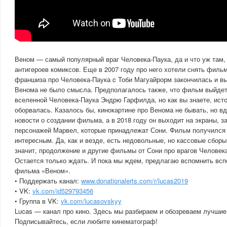
Веном — самый популярный враг Человека-Паука, да и что уж там,
антигероев комиксов. Еще в 2007 году про него хотели снять фильм,
франшиза про Человека-Паука c Тоби Магуайрорм закончилась и в
Венома не было смысла. Предполагалось также, что фильм выйдет 
вселенной Человека-Паука Эндрю Гарфилда, но как вы знаете, ист
оборвалась. Казалось бы, кинокартине про Венома не бывать, но вд
новости о создании фильма, а в 2018 году он выходит на экраны, 
персонажей Марвел, которые принадлежат Сони. Фильм получилс
интересным. Да, как и везде, есть недовольные, но кассовые сборы
значит, продолжение и другие фильмы от Сони про врагов Человек
Остается только ждать. И пока мы ждем, предлагаю вспомнить вс
фильма «Веном».
• Поддержать канал:
www.donationalerts.com/r/lucas2019
• VK:
vk.com/id529793456
• Группа в VK:
vk.com/lucasovskyy
Lucas — канал про кино. Здесь мы разбираем и обозреваем лучши
Подписывайтесь, если любите кинематограф!