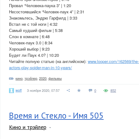
Провал “Человека-паука 3” | 1:20
Несостоявшийся “Человек-паук 4” | 2:31
Знакомьтесь, Эндрю Гарфилд | 3:33
Встал не с той ноги | 4:32
Самый худший фильм | 5:38
Слон в комнате | 6:48
Человек-паук 3.0 | 8:34
Хороший выбор | 9:23
Будет ли Паук 4.0? | 10:20
Читайте полную статью (на английском):
www.looper.com/162569/the-
actors-play-spider-man-in-10-years/
кино
,
трэйлер
,
2020
,
фильмы
woff
3 ноября 2020, 07:57
0
852
Время и Стекло - Имя 505
Кино и трэйлер