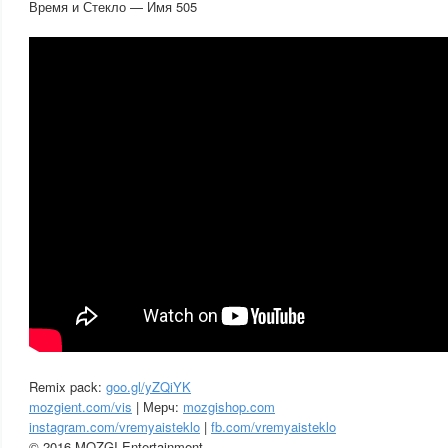
Время и Стекло — Имя 505
Remix pack:
goo.gl/yZQiYK
mozgient.com/vis
| Мерч:
mozgishop.com
instagram.com/vremyaisteklo
|
fb.com/vremyaisteklo
© 2016 MOZGI Entertainment