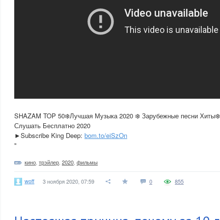
SHAZAM TOP 50❄️Лучшая Музыка 2020 ❄️ Зарубежные песни Хиты❄
Слушать Бесплатно 2020
►Subscribe King Deep:
bom.to/eiSzOn
"
кино
,
трэйлер
,
2020
,
фильмы
woff
3 ноября 2020, 07:59
0
855