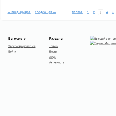
← предыдущая
следующая →
первая
1
2
4
5
3
Вы можете
Разделы
Зарегистрироваться
Топики
Войти
Блоги
Люди
Активность