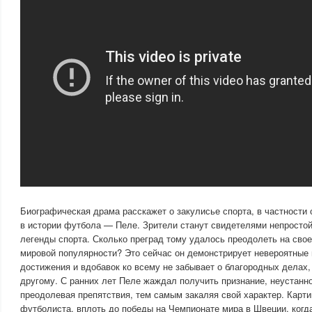
Биографическая драма расскажет о закулисье спорта, в частности 
в истории футбола — Пеле. Зрители станут свидетелями непростой
легенды спорта. Сколько преград тому удалось преодолеть на свое
мировой популярности? Это сейчас он демонстрирует невероятны
достижения и вдобавок ко всему не забывает о благородных делах,
другому. С ранних лет Пеле жаждал получить признание, неустанно
преодолевая препятствия, тем самым закаляя свой характер. Карти
футболиста, вплоть до победы на Чемпионате мира в Швеции, ког