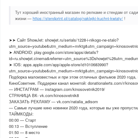
Тут хороший иностранный магазин по релкаме и стендам от сад
жизни —
https://stendprint.pl/catalog/naklejki-kuchni-kwiaty/
!
➤➤ Сайт ShowJet: showjet.ru/serials/1228-i-nikogo-ne-stalo?
utm_source=youtube&utm_medium=mrktg&utm_campaign=kinosovetni
➤ ANDROID: play.google.com/store/apps/details?
id=ru.showjet.cinema&referrer=utm_source%3Dshowjet%26utm_med
➤ IOS: apps.apple.com/app/apple-store/id1010683990?
utm_source=youtube&utm_medium=mrktg&utm_campaign=kinosovetni
Подборка малоизвестных и при этом отличных фильмов 2020 года,
КиноСоветник. Поддержи канал монетой: donationalerts.com/r/kinoso
— ИНСТАГРАМ — instagram.com/kinosovetnik2019/
СТРАНИЦА ВК- vk.com/kinosovetnik8
ЗАКАЗАТЬ РЕКЛАМУ — vk.com/natalia_adisom
— Самые лучшие кино новинки 2020 года, которые вы уже пропусти
ТАЙМКОДЫ:
00:00 — Старт
00:13 — Вступление
01:50 — 8 место