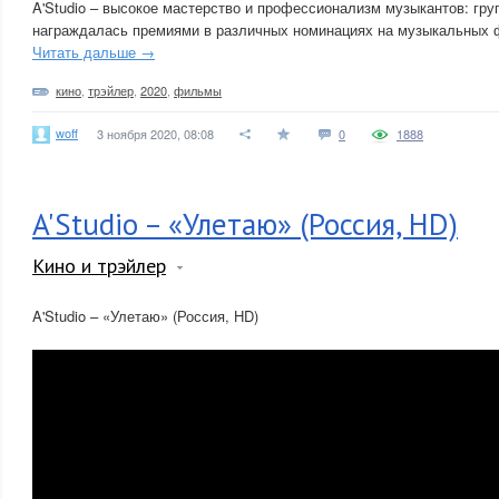
A'Studio – высокое мастерство и профессионализм музыкантов: гру
награждалась премиями в различных номинациях на музыкальных ф
Читать дальше →
кино
,
трэйлер
,
2020
,
фильмы
woff
3 ноября 2020, 08:08
0
1888
A'Studio – «Улетаю» (Россия, HD)
Кино и трэйлер
A'Studio – «Улетаю» (Россия, HD)