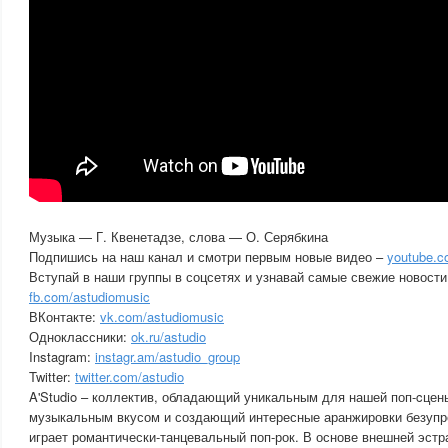
Музыка — Г. Квенетадзе, слова — О. Серябкина
Подпишись на наш канал и смотри первым новые видео –
youtube.c
Вступай в наши группы в соцсетях и узнавай самые свежие новости
fb.com/astudiomusic
ВКонтакте:
vk.com/astudiomusic
Одноклассники:
ok.ru/astudio
Instagram:
instagr.am/astudio_group
Twitter:
twitter.com/astudio
A'Studio – коллектив, обладающий уникальным для нашей поп-cцен
музыкальным вкусом и создающий интересные аранжировки безупре
играет романтически-танцевальный поп-рок. В основе внешней эстр