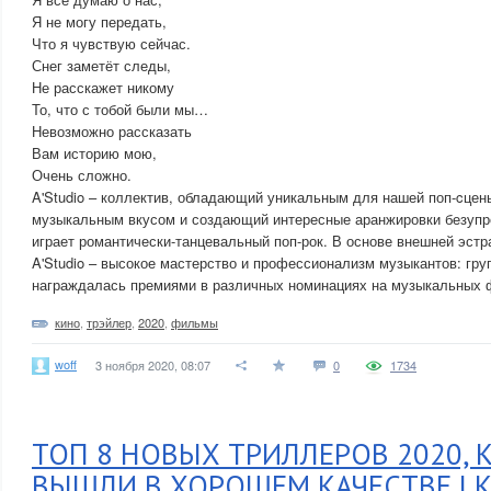
Я не могу передать,
Что я чувствую сейчас.
Снег заметёт следы,
Не расскажет никому
То, что с тобой были мы…
Невозможно рассказать
Вам историю мою,
Очень сложно.
A'Studio – коллектив, обладающий уникальным для нашей поп-cцен
музыкальным вкусом и создающий интересные аранжировки безупре
играет романтически-танцевальный поп-рок. В основе внешней эстр
A'Studio – высокое мастерство и профессионализм музыкантов: гру
награждалась премиями в различных номинациях на музыкальных ф
кино
,
трэйлер
,
2020
,
фильмы
woff
3 ноября 2020, 08:07
0
1734
ТОП 8 НОВЫХ ТРИЛЛЕРОВ 2020, 
ВЫШЛИ В ХОРОШЕМ КАЧЕСТВЕ | К