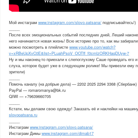
Мой инстаграм
www.instagram.com/slovo.patsana/
подписывайтесь!)
_____
После всех эмоциональных событий последних дней, Леший наконец
него начинается новая жизнь! Всю историю про то, как мы забирали 
можно посмотреть в плейлисте
www.youtube.com/watch?
v=xRBeUpXvC0E&list=PLuahPsoV_OOTff_f0cmlzORKHaqDUyw-7
Ну и мы наконец-то приехали к слепоглухому Саше проведать его и
слуха, которое будет уже в следующем ролике! Мы привезли ему по
зрители)
_____
Помочь каналу (на добрые дела) — 2202 2025 2294 3368 (Сбербанк)
PayPal — romaromanya@bk.ru
QIWI — +79639660705
_____
Кстати, мы делаем свою одежду! Заказать её и наклейки на машин
slovopatsana.ru
_____
Инстаграм
www.instagram.com/slovo.patsana/
Инстаграм Димы
www.instagram.com/dimab17