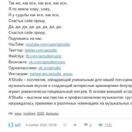
Так же, как все, как все, как все,
Я по земле хожу, хожу,
И у судьбы как все, как все,
Счастья себе прошу.
Да, да, да, да, да, да, да, да,
Счастья себе прошу.
Подпишись на нас:
YouTube:
youtube.com/user/astudio
Твиттер:
twitter.com/astudio
Фейсбук:
fb.com/astudiomusic
Вконтакте:
vk.com/astudiomusic
Одноклассники:
ok.ru/astudio
Инстаграм:
instagr.am/astudio_group
A'Studio – коллектив, обладающий уникальным для нашей поп-cцен
музыкальным вкусом и создающий интересные аранжировки безупре
играет романтически-танцевальный поп-рок. В основе внешней эстр
A'Studio – высокое мастерство и профессионализм музыкантов: гру
награждалась премиями в различных номинациях на музыкальных ф
кино
,
трэйлер
,
2020
,
фильмы
woff
3 ноября 2020, 08:08
0
7121