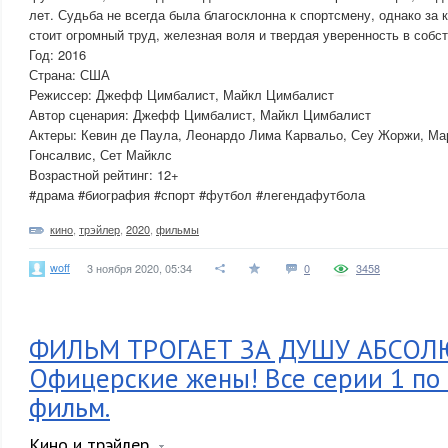
лет. Судьба не всегда была благосклонна к спортсмену, однако за
стоит огромный труд, железная воля и твердая уверенность в собс
Год: 2016
Страна: США
Режиссер: Джефф Цимбалист, Майкл Цимбалист
Автор сценария: Джефф Цимбалист, Майкл Цимбалист
Актеры: Кевин де Паула, Леонардо Лима Карвальо, Сеу Жоржи, М
Гонсалвис, Сет Майклс
Возрастной рейтинг: 12+
#драма #биография #спорт #футбол #легендафутбола
кино
,
трэйлер
,
2020
,
фильмы
woff
3 ноября 2020, 05:34
0
3458
ФИЛЬМ ТРОГАЕТ ЗА ДУШУ АБСОЛ
Офицерские жены! Все серии 1 по 
фильм.
Кино и трэйлер