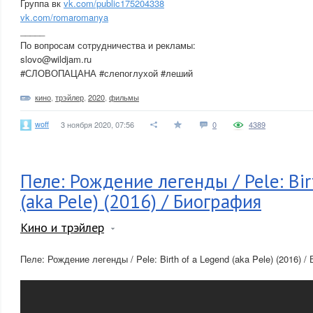
Группа вк
vk.com/public175204338
vk.com/romaromanya
_____
По вопросам сотрудничества и рекламы:
slovo@wildjam.ru
#СЛОВОПАЦАНА #слепоглухой #леший
кино
,
трэйлер
,
2020
,
фильмы
woff
3 ноября 2020, 07:56
0
4389
Пеле: Рождение легенды / Pele: Bir
(aka Pele) (2016) / Биография
Кино и трэйлер
Пеле: Рождение легенды / Pele: Birth of a Legend (aka Pele) (2016) 