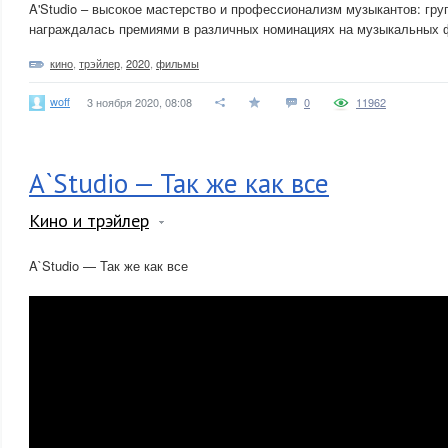
A'Studio – высокое мастерство и профессионализм музыкантов: гру
награждалась премиями в различных номинациях на музыкальных ф
кино
,
трэйлер
,
2020
,
фильмы
woff
3 ноября 2020, 08:08
0
11962
A`Studio — Так же как все
Кино и трэйлер
A`Studio — Так же как все