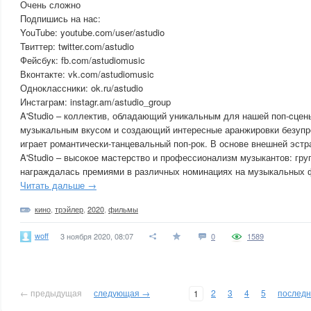
Очень сложно
Подпишись на нас:
YouTube: youtube.com/user/astudio
Твиттер: twitter.com/astudio
Фейсбук: fb.com/astudiomusic
Вконтакте: vk.com/astudiomusic
Одноклассники: ok.ru/astudio
Инстаграм: instagr.am/astudio_group
A'Studio – коллектив, обладающий уникальным для нашей поп-cцен
музыкальным вкусом и создающий интересные аранжировки безупре
играет романтически-танцевальный поп-рок. В основе внешней эстр
A'Studio – высокое мастерство и профессионализм музыкантов: гру
награждалась премиями в различных номинациях на музыкальных ф
Читать дальше →
кино
,
трэйлер
,
2020
,
фильмы
woff
3 ноября 2020, 08:07
0
1589
← предыдущая
следующая →
2
3
4
5
послед
1