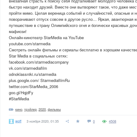
внезапная страсть к поиску себя подталкивает молодого человека 
быстро находит друзей. Вместе они вытворяют такое, что даже ме
пройти мимо. Целая вереница событий и случайностей, опасные и
поворачивают отпуск совсем в другое русло… Яркая, авантюрная 
путешествие в страну Олимпийского огня и богически красивых доч
мафиози!
Онлайн-кинотеатр StarMedia на YouTube
youtube.com/starmedia
Смотреть онлайн фильмы и сериалы бесплатно в хорошем качестве
Star Media в социальных сетях:
facebook.com/starmediacompany
vk.com/starmediafilm
odnoklassniki.ru/starmedia
plus.google.com/ StarmediafilmRu
twitter.com/StarMedia_2006
goo.gl/HqjdFy
#StarMedia
кино
,
трэйлер
,
2020
,
фильмы
woff
3 ноября 2020, 01:35
0
4508