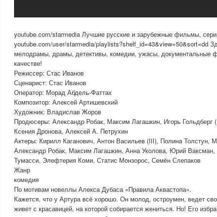
youtube.com/starmedia Лучшие русские и зарубежные фильмы, сери
youtube.com/user/starmedia/playlists?shelf_id=43&view=50&sort=dd 
мелодрамы, драмы, детективы, комедии, ужасы, документальные 
качестве!
Режиссер: Стас Иванов
Сценарист: Стас Иванов
Оператор: Морад Абдель-Фаттах
Композитор: Алексей Артишевский
Художник: Владислав Жоров
Продюсеры: Александр Робак, Максим Лагашкин, Игорь Гольдберг (II
Ксения Дронова, Алексей А. Петрухин
Актеры: Кирилл Каганович, Антон Васильев (III), Полина Толстун,
Александр Робак, Максим Лагашкин, Анна Уколова, Юрий Ваксман, 
Тумасси, Элефтерия Коми, Статис Монзорос, Семён Слепаков
Жанр
комедия
По мотивам новеллы Алекса Дубаса «Правила Аквастопа».
Кажется, что у Артура всё хорошо. Он молод, остроумен, ведет св
живет с красавицей, на которой собирается жениться. Но! Его избр