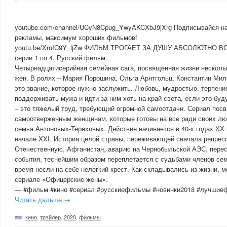
youtube.com/channel/UCyN8Cpug_YwyAKCXbJ9jXrg Подписывайся 
рекламы, максимум хороших фильмов!
youtu.be/XmIC9Y_ljZw ФИЛЬМ ТРОГАЕТ ЗА ДУШУ АБСОЛЮТНО ВСЕ
серии 1 по 4. Русский фильм.
Четырнадцатисерийная семейная сага, посвященная жизни несколь
жен. В ролях – Мария Порошина, Ольга Арнтгольц, Константин Ми
это звание, которое нужно заслужить. Любовь, мудростью, терпени
поддерживать мужа и идти за ним хоть на край света, если это бу
– это тяжелый труд, требующий огромной самоотдачи. Сериал пос
самоотверженным женщинам, которые готовы на все ради своих лю
семья Антоновых-Тереховых. Действие начинается в 40-х годах ХХ 
начале XXI. История целой страны, переживающей сначала репрес
Отечественную, Афганистан, аварию на Чернобыльской АЭС, перес
события, теснейшим образом переплетается с судьбами членов се
время несли на себе нелегкий крест. Как складывались из жизни, 
сериале «Офицерские жены».
— #фильм #кино #сериал #русскиефильмы #новинки2018 #лучши
Читать дальше →
кино
,
трэйлер
,
2020
,
фильмы