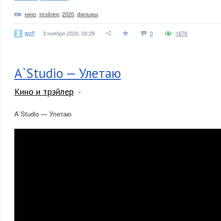
кино
,
трэйлер
,
2020
,
фильмы
woff
3 ноября 2020, 00:29
0
1676
A`Studio — Улетаю
Кино и трэйлер
A`Studio — Улетаю