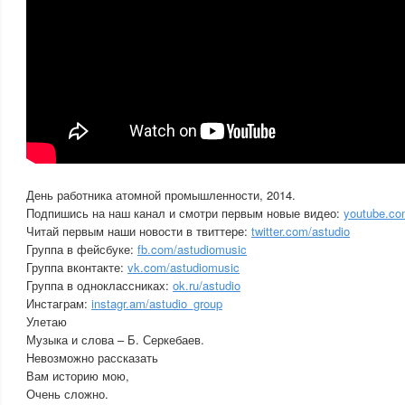
День работника атомной промышленности, 2014.
Подпишись на наш канал и смотри первым новые видео:
youtube.co
Читай первым наши новости в твиттере:
twitter.com/astudio
Группа в фейсбуке:
fb.com/astudiomusic
Группа вконтакте:
vk.com/astudiomusic
Группа в одноклассниках:
ok.ru/astudio
Инстаграм:
instagr.am/astudio_group
Улетаю
Музыка и слова – Б. Серкебаев.
Невозможно рассказать
Вам историю мою,
Очень сложно.