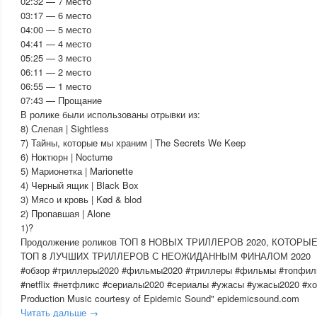
02:32 — 7 место
03:17 — 6 место
04:00 — 5 место
04:41 — 4 место
05:25 — 3 место
06:11 — 2 место
06:55 — 1 место
07:43 — Прощание
В ролике были использованы отрывки из:
8) Слепая | Sightless
7) Тайны, которые мы храним | The Secrets We Keep
6) Ноктюрн | Nocturne
5) Марионетка | Marionette
4) Черный ящик | Black Box
3) Мясо и кровь | Kød & blod
2) Пропавшая | Alone
1)?
Продолжение роликов ТОП 8 НОВЫХ ТРИЛЛЕРОВ 2020, КОТОР
ТОП 8 ЛУЧШИХ ТРИЛЛЕРОВ С НЕОЖИДАННЫМ ФИНАЛОМ 2020
#обзор #триллеры2020 #фильмы2020 #триллеры #фильмы #топфиль
#netflix #нетфликс #сериалы2020 #сериалы #ужасы #ужасы2020 #х
Production Music courtesy of Epidemic Sound" epidemicsound.com
Читать дальше →