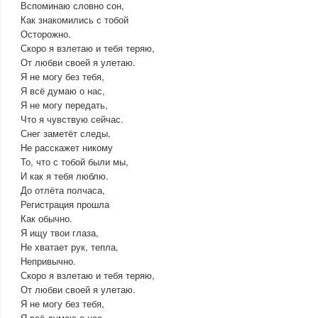
Вспоминаю словно сон,
Как знакомились с тобой
Осторожно.
Скоро я взлетаю и тебя теряю,
От любви своей я улетаю.
Я не могу без тебя,
Я всё думаю о нас,
Я не могу передать,
Что я чувствую сейчас.
Снег заметёт следы,
Не расскажет никому
То, что с тобой были мы,
И как я тебя люблю.
До отлёта полчаса,
Регистрация прошла
Как обычно.
Я ищу твои глаза,
Не хватает рук, тепла,
Непривычно.
Скоро я взлетаю и тебя теряю,
От любви своей я улетаю.
Я не могу без тебя,
Я всё думаю о нас,