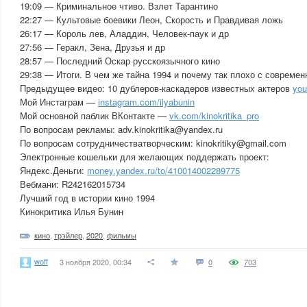
19:09 — Криминальное чтиво. Взлет Тарантино
22:27 — Культовые боевики Леон, Скорость и Правдивая ложь
26:17 — Король лев, Аладдин, Человек-паук и др
27:56 — Геракл, Зена, Друзья и др
28:57 — Последний Оскар русскоязычного кино
29:38 — Итоги. В чем же тайна 1994 и почему так плохо с совреме
Предыдущее видео: 10 дублеров-каскадеров известных актеров
you
Мой Инстаграм —
instagram.com/ilyabunin
Мой основной паблик ВКонтакте —
vk.com/kinokritika_pro
По вопросам рекламы: adv.kinokritika@yandex.ru
По вопросам сотрудничестватворческим: kinokritiky@gmail.com
Электронные кошельки для желающих поддержать проект:
Яндекс.Деньги:
money.yandex.ru/to/410014002289775
Вебмани: R242162015734
Лучший год в истории кино 1994
Кинокритика Илья Бунин
кино
,
трэйлер
,
2020
,
фильмы
woff
3 ноября 2020, 00:34
0
703