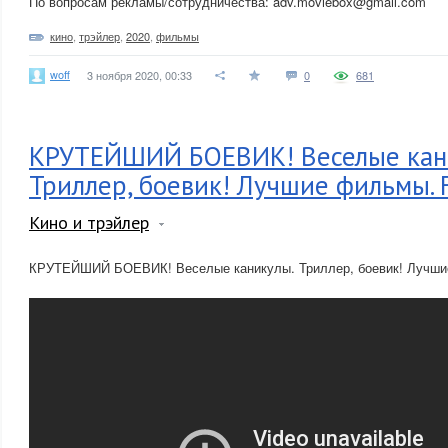
По вопросам рекламы/сотрудничества: adv.moviebox@gmail.com
кино
,
трэйлер
,
2020
,
фильмы
woff
3 ноября 2020, 00:33
0
681
КРУТЕЙШИЙ БОЕВИК! Веселые кан
Триллер, боевик! Лучшие фильмы. 
Кино и трэйлер
КРУТЕЙШИЙ БОЕВИК! Веселые каникулы. Триллер, боевик! Лучшие