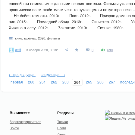
способным помочь им с данными неприятностями. Фильмы ужасов 
практически всем любителям чего-то пугающего и потустороннего
— Не бойся темноты. 2010г. — - Пакт. 2012г. — - Призрак дома на х
пик. 2015г. — - Последний обряд. 2013г. — - Синистер. 2012г. — - 
Хижина в лесу. 2012г. — - Заклятие. 2013г. — - Сияние. 1980г. -
кино
,
трэйлер
,
2020
,
фильмы
woff
3 ноября 2020, 00:32
0
690
← предыдущая
следующая →
первая
260
261
262
263
265
266
267
последн
264
Вы можете
Разделы
Зарегистрироваться
Топики
Войти
Блоги
Люди