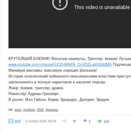
КРУТЕЙШИЙ БОЕВИК! Веселые каникулы. Триллер, боевик! Лучшие
www.youtube.com/channel/UCZnNNrFA_CcVDZLg6GGd2MA
Подписывай
Минимум рекламы, максимум хороших фильмов!
История злоключений пойманного мексиканскими властями преступ
заключенного в полную наркотиков и насилия тюрьму.
Жанр: боевик, триллер, драма.
Режиссёр: Адриан Грюнберг.
В ролях: Мэл Гибсон, Кевин Эрнандес, Долорес Эредия
кино
,
трэйлер
,
2020
,
фильмы
woff
3 ноября 2020, 00:33
0
644