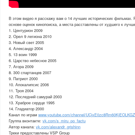
В этом видео я расскажу вам о 14 лучших исторических фильмах. Р
основе оценок кинопоиска, а места расставлены от худшего к лучш
1. Центурион 2009
2. Орел 9 легиона 2010
3. Новый свет 2005
4. Александр 2004
5. 13 воин 1999
6. Царство небесное 2005
7. Агора 2009
8. 300 спартанцев 2007
9. Патриот 2000
10. Апокалипсис 2006
11. Троя 2004
12. Последний самурай 2003
13. Храброе сердце 1995
14. Гладиатор 2000
Канал по играм
www.youtube.com/channel/UCjxE0zc8Rm60KjEOLKG
Группа вконтакте:
vk.com/s_miru_po_factu
Автор канала:
vk.com/alexandr_grishinn
Треки предоставлены VSP Group