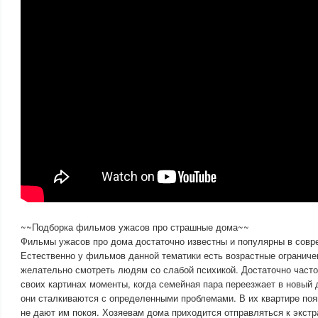
~~Подборка фильмов ужасов про страшные дома~~
Фильмы ужасов про дома достаточно известны и популярны в совр
Естественно у фильмов данной тематики есть возрастные ограничен
желательно смотреть людям со слабой психикой. Достаточно част
своих картинах моменты, когда семейная пара переезжает в новый д
они сталкиваются с определенными проблемами. В их квартире поя
не дают им покоя. Хозяевам дома приходится отправляться к экст