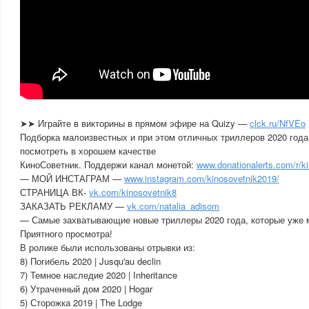
➤➤ Играйте в викторины в прямом эфире на Quizy —
clck.ru/NfVEo
Подборка малоизвестных и при этом отличных триллеров 2020 года
посмотреть в хорошем качестве
КиноСоветник. Поддержи канал монетой:
www.donationalerts.com/r/k
— МОЙ ИНСТАГРАМ —
www.instagram.com/kinosovetnik2019/
СТРАНИЦА ВК-
vk.com/kinosovetnik8
ЗАКАЗАТЬ РЕКЛАМУ —
vk.com/natalia_adisom
— Самые захватывающие новые триллеры 2020 года, которые уже 
Приятного просмотра!
В ролике были использованы отрывки из:
8) Погибель 2020 | Jusqu'au declin
7) Темное наследие 2020 | Inheritance
6) Утраченный дом 2020 | Hogar
5) Сторожка 2019 | The Lodge