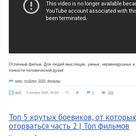
Отличный фильм. Для людей мыслящих, умных, неравнодушных и
тонкости человеческой души!
кино
,
трэйлер
,
2020
,
фильмы
woff
3 ноября 2020, 00:33
0
652
Топ 5 крутых боевиков, от которых
оторваться часть 2 | Топ фильмов