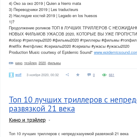
4) Око за око 2019 | Quien a hierro mata
3) Переводчики 2019 | Les traducteurs
2) Наследие костей 2019 | Legado en los huesos
1)?
Продолжение роликов ТОП 8 ЛУЧШИХ ТРИЛЛЕРОВ С НЕОЖИДА
НОВЫХ ФИЛЬМОВ УЖАСОВ 2020, КОТОРЫЕ ВЫ УЖЕ ПРОПУСТ
#обзор #триллеры2020 #фильмы2020 #триллеры #фильмы #топфиль
#netflix #нетфликс #сериалы2020 #сериалы #ужасы #ужасы2020
Production Music courtesy of Epidemic Sound"
www.epidemicsound.co
кино
,
трэйлер
,
2020
,
фильмы
woff
3 ноября 2020, 00:32
0
661
Топ 10 лучших триллеров с непред
развязкой 21 века
Кино и трэйлер
Топ 10 лучших триллеров с непредсказуемой развязкой 21 века