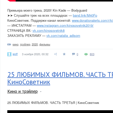
Премьера моего трека, 2020! Kin Kade — Bodyguard
➤➤ Слушайте трек на всех площадках —
band.link/M40Fp
КиноСоветник. Поддержи канал монетой:
www.donationalerts.com/r/k
— ИНСТАГРАМ —
www.instagram.com/kinosovetnik2019/
СТРАНИЦА ВК-
vk.com/kinosovetnik8
ЗАКАЗАТЬ РЕКЛАМУ —
vk.com/natalia_adisom
кино
,
трэйлер
,
2020
,
фильмы
woff
3 ноября 2020, 00:32
0
803
25 ЛЮБИМЫХ ФИЛЬМОВ. ЧАСТЬ ТР
КиноСоветник
Кино и трэйлер
25 ЛЮБИМЫХ ФИЛЬМОВ. ЧАСТЬ ТРЕТЬЯ | КиноСоветник