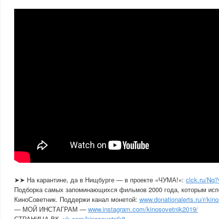
➤➤ На карантине, да в Нищбурге — в проекте «ЧУМА!»:
clck.ru/Nq7
Подборка самых запоминающихся фильмов 2000 года, которым исп
КиноСоветник. Поддержи канал монетой:
www.donationalerts.ru/r/kino
— МОЙ ИНСТАГРАМ —
www.instagram.com/kinosovetnik2019/
СТРАНИЦА ВК-
vk.com/kinosovetnik8