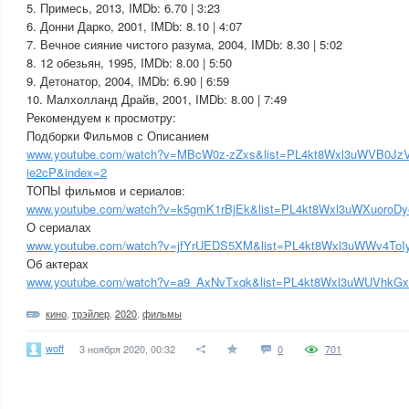
5. Примесь, 2013, IMDb: 6.70 | 3:23
6. Донни Дарко, 2001, IMDb: 8.10 | 4:07
7. Вечное сияние чистого разума, 2004, IMDb: 8.30 | 5:02
8. 12 обезьян, 1995, IMDb: 8.00 | 5:50
9. Детонатор, 2004, IMDb: 6.90 | 6:59
10. Малхолланд Драйв, 2001, IMDb: 8.00 | 7:49
Рекомендуем к просмотру:
Подборки Фильмов с Описанием
www.youtube.com/watch?v=MBcW0z-zZxs&list=PL4kt8Wxl3uWVB0Jz
ie2cP&index=2
ТОПЫ фильмов и сериалов:
www.youtube.com/watch?v=k5gmK1rBjEk&list=PL4kt8Wxl3uWXuoroDye
О сериалах
www.youtube.com/watch?v=jfYrUEDS5XM&list=PL4kt8Wxl3uWWv4T
Об актерах
www.youtube.com/watch?v=a9_AxNvTxqk&list=PL4kt8Wxl3uWUVhk
кино
,
трэйлер
,
2020
,
фильмы
woff
3 ноября 2020, 00:32
0
701