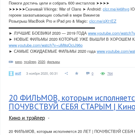
Помоги достичь цели и собрать 600 инсталлов ➤➤➤➤
➤➤➤➤➤Скачивай Vikings: War of Clans ➤ Android:
clcr.me/449hvg
IO
героем захватывающих событий в мире Викингов
Розыгрыш MacBook Pro и iPad pro & Magic:
clcr.me/qXt1EZ
▬▬▬▬▬▬▬▬▬▬▬▬▬▬▬▬▬▬▬▬▬▬
► ЛУЧШИЕ БОЕВИКИ 2020 — 2019 ГОДА
www.youtube.com/watch?
► НОВЫЕ ФИЛЬМЫ 2020 КОТОРЫЕ УЖЕ ВЫШЛИ В ХОРОШЕМ 
www.youtube.com/watch?v=uM8qOciJ96o
► САМЫЕ ОЖИДАЕМЫЕ ФИЛЬМЫ 2020 года
www.youtube.com/wa
кино
,
трэйлер
,
2020
,
фильмы
woff
3 ноября 2020, 00:31
0
764
20 ФИЛЬМОВ, которым исполняется
ПОЧУВСТВУЙ СЕБЯ СТАРЫМ | Кино
Кино и трэйлер
20 ФИЛЬМОВ, которым исполняется 20 ЛЕТ | ПОЧУВСТВУЙ СЕБЯ 