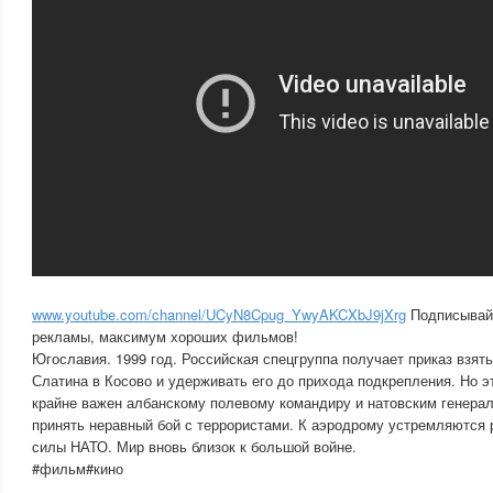
www.youtube.com/channel/UCyN8Cpug_YwyAKCXbJ9jXrg
Подписывай
рекламы, максимум хороших фильмов!
Югославия. 1999 год. Российская спецгруппа получает приказ взят
Слатина в Косово и удерживать его до прихода подкрепления. Но э
крайне важен албанскому полевому командиру и натовским генера
принять неравный бой с террористами. К аэродрому устремляются 
силы НАТО. Мир вновь близок к большой войне.
#фильм#кино