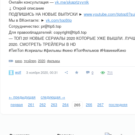
Онлайн консультация —
vk.me/skaprizyvnik
↓ Открой описание
ПОДПИШИСЬ НА НОВЫЕ ВЫПУСКИ ►
www.youtube.com/tiptop5?su
Мы в ВКонтакте: ►
vk.com/top5tip
Сотрудничество: pr@tip5.top
Для правообладателей: copyright@tip5.top
— ТОП 20! НОВЫЕ СЕРИАЛЫ 2020 КОТОРЫЕ УЖЕ ВЫШЛИ. ЛУ
2020. СМОТРЕТЬ ТРЕЙЛЕРЫ В HD
#ТипТоп #сериалы #фильмы #кино #ТопФильмов #НовинкиКино
кино
,
трэйлер
,
2020
,
фильмы
woff
3 ноября 2020, 00:31
0
711
← предыдущая
следующая →
первая
261
262
263
264
266
267
последняя
265