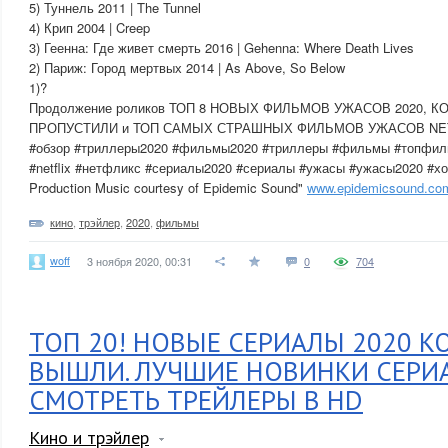
5) Туннель 2011 | The Tunnel
4) Крип 2004 | Creep
3) Геенна: Где живет смерть 2016 | Gehenna: Where Death Lives
2) Париж: Город мертвых 2014 | As Above, So Below
1)?
Продолжение роликов ТОП 8 НОВЫХ ФИЛЬМОВ УЖАСОВ 2020, 
ПРОПУСТИЛИ и ТОП САМЫХ СТРАШНЫХ ФИЛЬМОВ УЖАСОВ NE
#обзор #триллеры2020 #фильмы2020 #триллеры #фильмы #топфиль
#netflix #нетфликс #сериалы2020 #сериалы #ужасы #ужасы2020 #х
Production Music courtesy of Epidemic Sound"
www.epidemicsound.co
кино
,
трэйлер
,
2020
,
фильмы
woff
3 ноября 2020, 00:31
0
704
ТОП 20! НОВЫЕ СЕРИАЛЫ 2020 К
ВЫШЛИ. ЛУЧШИЕ НОВИНКИ СЕРИА
СМОТРЕТЬ ТРЕЙЛЕРЫ В HD
Кино и трэйлер