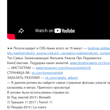
➤➤ Получи кредит в СКБ-банке всего за 15 минут —
landings.skbban
ldg=marketing&utm_source=vk&utm_campaing=marketing&utm_content
Топ Самых Захватывающих Фильмов Ужасов Про Подземелья
КиноСоветник. Поддержи канал монетой:
www.donationalerts.ru/r/kin
— ИНСТАГРАМ —
www.instagram.com/kinosovetnik2019/
СТРАНИЦА ВК-
vk.com/kinosovetnik8
ЗАКАЗАТЬ РЕКЛАМУ —
vk.com/natalia_adisom
— В данном ролике вы найдете самые страшные фильмы ужасов п
катакомбы и метро. Приятного просмотра!
В ролике были использованы отрывки из:
8) Под землей 2013 | Beneath
7) Траншея 11 2017 | Trench 11
6) Пещера 2014 | La cueva