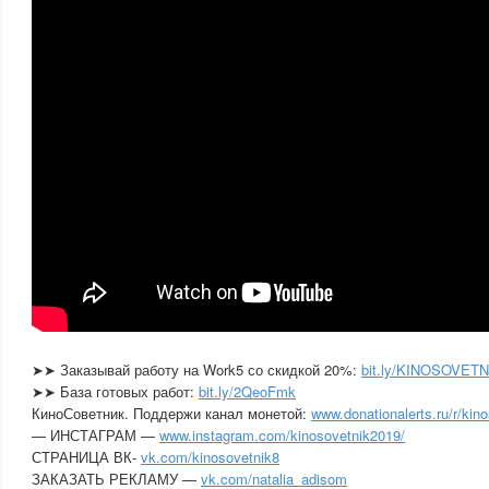
➤➤ Заказывай работу на Work5 со скидкой 20%:
bit.ly/KINOSOVETN
➤➤ База готовых работ:
bit.ly/2QeoFmk
КиноСоветник. Поддержи канал монетой:
www.donationalerts.ru/r/kin
— ИНСТАГРАМ —
www.instagram.com/kinosovetnik2019/
СТРАНИЦА ВК-
vk.com/kinosovetnik8
ЗАКАЗАТЬ РЕКЛАМУ —
vk.com/natalia_adisom