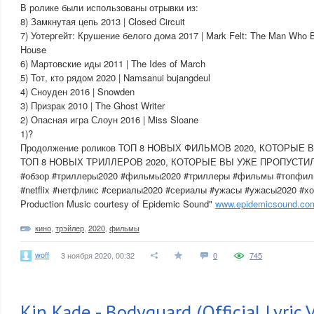
В ролике были использованы отрывки из:
8) Замкнутая цепь 2013 | Closed Circuit
7) Уотергейт: Крушение белого дома 2017 | Mark Felt: The Man Who 
House
6) Мартовские иды 2011 | The Ides of March
5) Тот, кто рядом 2020 | Namsanui bujangdeul
4) Сноуден 2016 | Snowden
3) Призрак 2010 | The Ghost Writer
2) Опасная игра Слоун 2016 | Miss Sloane
1)?
Продолжение роликов ТОП 8 НОВЫХ ФИЛЬМОВ 2020, КОТОРЫЕ
ТОП 8 НОВЫХ ТРИЛЛЕРОВ 2020, КОТОРЫЕ ВЫ УЖЕ ПРОПУСТИ
#обзор #триллеры2020 #фильмы2020 #триллеры #фильмы #топфиль
#netflix #нетфликс #сериалы2020 #сериалы #ужасы #ужасы2020 #х
Production Music courtesy of Epidemic Sound"
www.epidemicsound.co
кино
,
трэйлер
,
2020
,
фильмы
woff
3 ноября 2020, 00:32
0
745
Kin Kade - Bodyguard (Official Lyric V