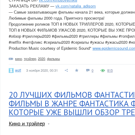
ЗАКАЗАТЬ РЕКЛАМУ —
vk.com/natalia_adisom
— Самые захватывающие фильмы начала 21 века, которые должен
Любимые фильмы 2000 года. Приятного просмотра!
Продолжение роликов ТОП 8 НОВЫХ ТРИЛЛЕРОВ 2020, КОТОР
ТОП 8 НОВЫХ ФИЛЬМОВ УЖАСОВ 2020, КОТОРЫЕ ВЫ УЖЕ ПР
#обзор #триллеры2020 #фильмы2020 #триллеры #фильмы #топфиль
#netflix #нетфликс #сериалы2020 #сериалы #ужасы #ужасы2020 #но
Production Music courtesy of Epidemic Sound"
www.epidemicsound.co
кино
,
трэйлер
,
2020
,
фильмы
woff
3 ноября 2020, 00:31
0
815
20 ЛУЧШИХ ФИЛЬМОВ ФАНТАСТИ
ФИЛЬМЫ В ЖАНРЕ ФАНТАСТИКА 
КОТОРЫЕ УЖЕ ВЫШЛИ ОБЗОР ТР
Кино и трэйлер