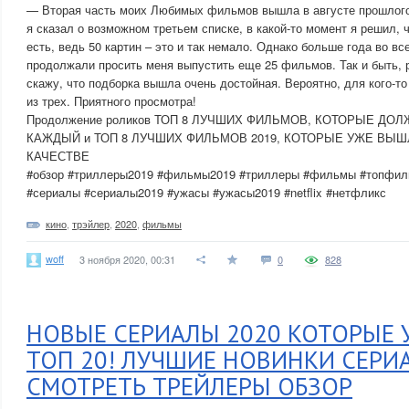
— Вторая часть моих Любимых фильмов вышла в августе прошлого 
я сказал о возможном третьем списке, в какой-то момент я решил, ч
есть, ведь 50 картин – это и так немало. Однако больше года во в
продолжали просить меня выпустить еще 25 фильмов. Так и быть, р
скажу, что подборка вышла очень достойная. Вероятно, для кого-то
из трех. Приятного просмотра!
Продолжение роликов ТОП 8 ЛУЧШИХ ФИЛЬМОВ, КОТОРЫЕ ДО
КАЖДЫЙ и ТОП 8 ЛУЧШИХ ФИЛЬМОВ 2019, КОТОРЫЕ УЖЕ ВЫ
КАЧЕСТВЕ
#обзор #триллеры2019 #фильмы2019 #триллеры #фильмы #топфиль
#сериалы #сериалы2019 #ужасы #ужасы2019 #netflix #нетфликс
кино
,
трэйлер
,
2020
,
фильмы
woff
3 ноября 2020, 00:31
0
828
НОВЫЕ СЕРИАЛЫ 2020 КОТОРЫЕ 
ТОП 20! ЛУЧШИЕ НОВИНКИ СЕРИА
СМОТРЕТЬ ТРЕЙЛЕРЫ ОБЗОР