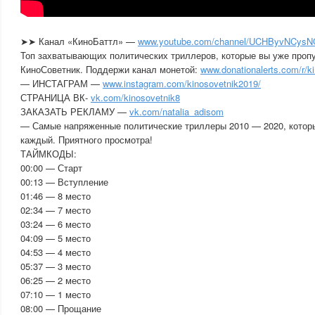
➤➤ Канал «КиноБаттл» —
www.youtube.com/channel/UCHByvNCy
Топ захватывающих политических триллеров, которые вы уже проп
КиноСоветник. Поддержи канал монетой:
www.donationalerts.com/r/k
— ИНСТАГРАМ —
www.instagram.com/kinosovetnik2019/
СТРАНИЦА ВК-
vk.com/kinosovetnik8
ЗАКАЗАТЬ РЕКЛАМУ —
vk.com/natalia_adisom
— Самые напряженные политические триллеры 2010 — 2020, котор
каждый. Приятного просмотра!
ТАЙМКОДЫ:
00:00 — Старт
00:13 — Вступление
01:46 — 8 место
02:34 — 7 место
03:24 — 6 место
04:09 — 5 место
04:53 — 4 место
05:37 — 3 место
06:25 — 2 место
07:10 — 1 место
08:00 — Прощание