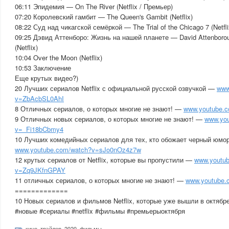
06:11 Эпидемия — On The River (Netflix / Премьер)
07:20 Королевский гамбит — The Queen's Gambit (Netflix)
08:22 Суд над чикагской семёркой — The Trial of the Chicago 7 (Netfli
09:25 Дэвид Аттенборо: Жизнь на нашей планете — David Attenboroug
(Netflix)
10:04 Over the Moon (Netflix)
10:53 Заключение
Еще крутых видео?)
20 Лучших сериалов Netflix с официальной русской озвучкой —
www
v=ZbAcbSL0AhI
8 Отличных сериалов, о которых многие не знают! —
www.youtube.
9 Отличных новых сериалов, о которых многие не знают! —
www.you
v=_Fi18bCbmy4
10 Лучших комедийных сериалов для тех, кто обожает черный юмо
www.youtube.com/watch?v=sJo0nOz4z7w
12 крутых сериалов от Netflix, которые вы пропустили —
www.youtu
v=Zq9JKfnGPAY
11 отличных сериалов, о которых многие не знают! —
www.youtube
=============
10 Новых сериалов и фильмов Netflix, которые уже вышли в октябр
#новые #сериалы #netflix #фильмы #премьерыоктября
кино
,
трэйлер
,
2020
,
фильмы