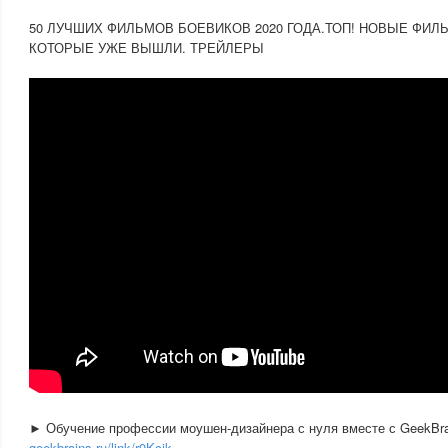
50 ЛУЧШИХ ФИЛЬМОВ БОЕВИКОВ 2020 ГОДА.ТОП! НОВЫЕ ФИЛЬ
КОТОРЫЕ УЖЕ ВЫШЛИ. ТРЕЙЛЕРЫ
► Обучение профессии моушен-дизайнера с нуля вместе с GeekBr
geekbrains.ru/link/r9Kcik