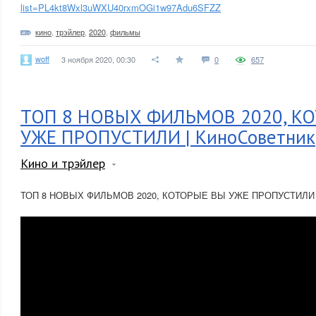
list=PL4kt8Wxl3uWXU40rxmOGi1w97Adu6SFZZ
кино
,
трэйлер
,
2020
,
фильмы
woff
3 ноября 2020, 00:30
0
657
ТОП 8 НОВЫХ ФИЛЬМОВ 2020, К
УЖЕ ПРОПУСТИЛИ | КиноСоветник
Кино и трэйлер
ТОП 8 НОВЫХ ФИЛЬМОВ 2020, КОТОРЫЕ ВЫ УЖЕ ПРОПУСТИЛИ |