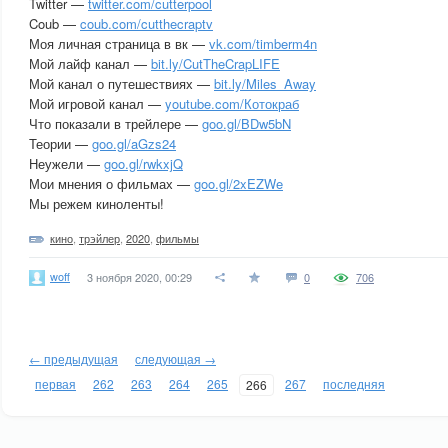
Twitter —
twitter.com/cutterpool
Coub —
coub.com/cutthecraptv
Моя личная страница в вк —
vk.com/timberm4n
Мой лайф канал —
bit.ly/CutTheCrapLIFE
Мой канал о путешествиях —
bit.ly/Miles_Away
Мой игровой канал —
youtube.com/Котокраб
Что показали в трейлере —
goo.gl/BDw5bN
Теории —
goo.gl/aGzs24
Неужели —
goo.gl/rwkxjQ
Мои мнения о фильмах —
goo.gl/2xEZWe
Мы режем киноленты!
кино
,
трэйлер
,
2020
,
фильмы
woff
3 ноября 2020, 00:29
0
706
← предыдущая
следующая →
первая
262
263
264
265
267
последняя
266