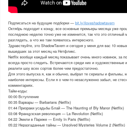
Подписаться на будущие подборки —
bit.ly/iloveshadowtavern
Октябрь подходит к концу, все основные премьеры месяца уже про
последнюю неделю точно уже не изменится, так что это отличный 
разглядеть, а что же там появилось интересного.
Здравствуйте, это ShadowTavern и сегодня у меня для вас 10 новы
вышедших за этот месяц на Нетфликс.
Netflix вообще каждый месяц показывает очень много новинок, за 
всегда просто следить. Встречаются среди них и художественные 
реалити шоу всех сортов более чем предостаточно.
Для этого выпуска я, как и обычно, выбрал те сериалы и фильмы, 
наиболее интересны. Если я о чем-то незаслуженно забыл, не стес
комментариях.
Тайм-коды:
00:00 Вступление
00:35 Варвары — Barbarians (Netflix)
01:44 Призраки усадьбы Блай — The Haunting of Bly Manor (Netflix)
03:08 Французская революция — La Revolution (Netflix)
04:22 Эмили в Париже — Emily In Paris (Netflix)
05:22 Неразгаданные тайны — Unsolved Mysteries Volume 2 (Netflix)