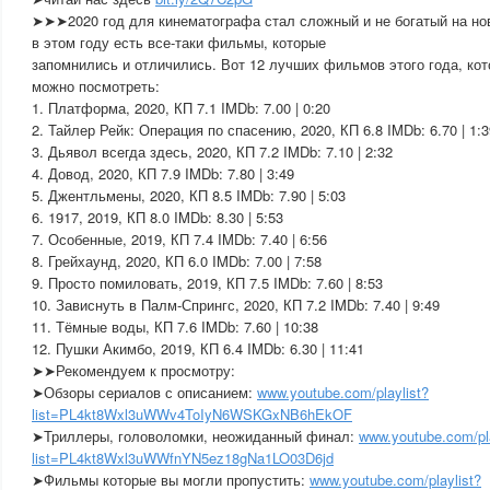
➤➤➤2020 год для кинематографа стал сложный и не богатый на н
в этом году есть все-таки фильмы, которые
запомнились и отличились. Вот 12 лучших фильмов этого года, ко
можно посмотреть:
1. Платформа, 2020, КП 7.1 IMDb: 7.00 | 0:20
2. Тайлер Рейк: Операция по спасению, 2020, КП 6.8 IMDb: 6.70 | 1:3
3. Дьявол всегда здесь, 2020, КП 7.2 IMDb: 7.10 | 2:32
4. Довод, 2020, КП 7.9 IMDb: 7.80 | 3:49
5. Джентльмены, 2020, КП 8.5 IMDb: 7.90 | 5:03
6. 1917, 2019, КП 8.0 IMDb: 8.30 | 5:53
7. Особенные, 2019, КП 7.4 IMDb: 7.40 | 6:56
8. Грейхаунд, 2020, КП 6.0 IMDb: 7.00 | 7:58
9. Просто помиловать, 2019, КП 7.5 IMDb: 7.60 | 8:53
10. Зависнуть в Палм-Спрингс, 2020, КП 7.2 IMDb: 7.40 | 9:49
11. Тёмные воды, КП 7.6 IMDb: 7.60 | 10:38
12. Пушки Акимбо, 2019, КП 6.4 IMDb: 6.30 | 11:41
➤➤Рекомендуем к просмотру:
➤Обзоры сериалов с описанием:
www.youtube.com/playlist?
list=PL4kt8Wxl3uWWv4ToIyN6WSKGxNB6hEkOF
➤Триллеры, головоломки, неожиданный финал:
www.youtube.com/pla
list=PL4kt8Wxl3uWWfnYN5ez18gNa1LO03D6jd
➤Фильмы которые вы могли пропустить:
www.youtube.com/playlist?