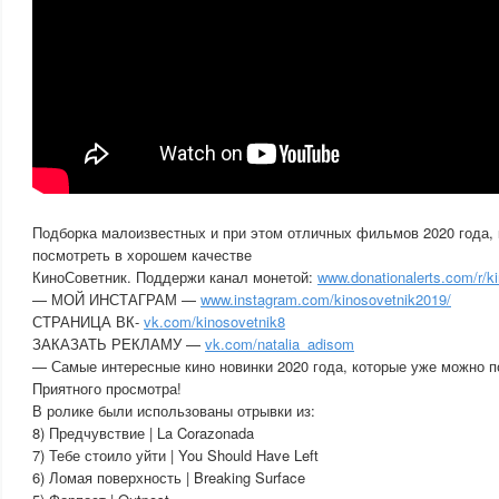
Подборка малоизвестных и при этом отличных фильмов 2020 года,
посмотреть в хорошем качестве
КиноСоветник. Поддержи канал монетой:
www.donationalerts.com/r/k
— МОЙ ИНСТАГРАМ —
www.instagram.com/kinosovetnik2019/
СТРАНИЦА ВК-
vk.com/kinosovetnik8
ЗАКАЗАТЬ РЕКЛАМУ —
vk.com/natalia_adisom
— Самые интересные кино новинки 2020 года, которые уже можно п
Приятного просмотра!
В ролике были использованы отрывки из:
8) Предчувствие | La Corazonada
7) Тебе стоило уйти | You Should Have Left
6) Ломая поверхность | Breaking Surface