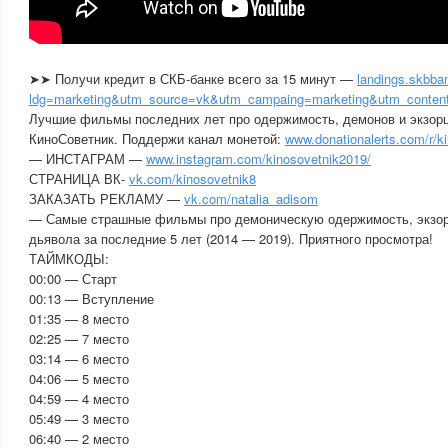
➤➤ Получи кредит в СКБ-банке всего за 15 минут —
landings.skbban
ldg=marketing&utm_source=vk&utm_campaing=marketing&utm_content
Лучшие фильмы последних лет про одержимость, демонов и экзор
КиноСоветник. Поддержи канал монетой:
www.donationalerts.com/r/k
— ИНСТАГРАМ —
www.instagram.com/kinosovetnik2019/
СТРАНИЦА ВК-
vk.com/kinosovetnik8
ЗАКАЗАТЬ РЕКЛАМУ —
vk.com/natalia_adisom
— Самые страшные фильмы про демоническую одержимость, экзорц
дьявола за последние 5 лет (2014 — 2019). Приятного просмотра!
ТАЙМКОДЫ:
00:00 — Старт
00:13 — Вступление
01:35 — 8 место
02:25 — 7 место
03:14 — 6 место
04:06 — 5 место
04:59 — 4 место
05:49 — 3 место
06:40 — 2 место