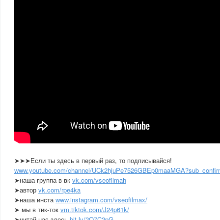
➤➤➤Если ты здесь в первый раз, то подписывайся!
www.youtube.com/channel/UCk2hjuPe7526GBEp0maaMGA?sub_confir
➤наша группа в вк
vk.com/vseofilmah
➤автор
vk.com/rpe4ka
➤наша инста
www.instagram.com/vseofilmax/
➤ мы в тик-ток
vm.tiktok.com/J24p61k/
➤читай нас здесь
bit.ly/2Q7C2pG