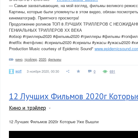
— Самые захватывающие, на мой взгляд, фильмы великого режисс
Картины, которые были упомянуты в этом видео, обязан посмотреть
кинематограф. Приятного просмотра!
Продолжение роликов ТОП 8 ЛУЧШИХ ТРИЛЛЕРОВ С НЕОЖИДА
ГЕНИАЛЬНЫХ ТРИЛЛЕРОВ ХХ ВЕКА
#обзор #триллеры2020 #фильмы2020 #триллеры #фильмы #топфиль
#netflix #нетфликс #сериалы2020 #сериалы #ужасы #ужасы2020 #хи
Production Music courtesy of Epidemic Sound"
www.epidemicsound.co
кино
,
трэйлер
,
2020
,
фильмы
woff
3 ноября 2020, 00:30
0
691
12 Лучших Фильмов 2020г Которы
Кино и трэйлер
12 Лучших Фильмов 2020г Которые Уже Вышли