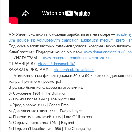
➤➤ Узнай, сколько ты сможешь зарабатывать на покере —
academyp
utm_source=int_youtube&utm_campaign=audit&utm_medium=preroll_site
Подборка малоизвестных фильмов ужасов, которые можно назвать
КиноСоветник. Поддержи канал монетой:
www.donationalerts.ru/r/kin
— ИНСТАГРАМ —
www.instagram.com/kinosovetnik2019/
СТРАНИЦА ВК-
vk.com/kinosovetnik8
ЗАКАЗАТЬ РЕКЛАМУ —
vk.com/natalia_adisom
— Малоизвестные фильмы ужасов 80-х и 90-х, которые должен по
жанра. Приятного просмотра!
В ролике были использованы отрывки из:
8) Сожжение 1981 | The Burning
7) Ночной полет 1997 | The Night Flier
6) Урод в замке 1995 | Castle Freak
5) Два злобных глаза 1990 | Two evil eyes
4) Повелитель иллюзий 1995 | Lord Of Illusions
3) Седьмые врата ада 1981 | Beyond
2) Подмена/Перебежчик 1980 | The Changeling