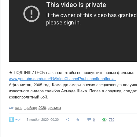
★ ПОДПИШИТЕСЬ на канал, чтобы не пропустить новые фильмы:
www.youtube.com/user/RVisionChannel?sub_confirmation=1
Афганистан, 2005 год. Команда американских спецназовцев получа
известного лидера талибов Ахмада Шаха. Попав в ловушку, солда
кровопролитный бой.
кино
,
трэйлер
,
2020
,
фильмы
woff
3 ноября 2020, 00:30
0
730