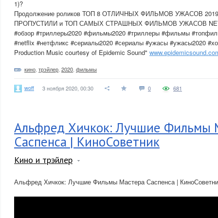
1)?
Продолжение роликов ТОП 8 ОТЛИЧНЫХ ФИЛЬМОВ УЖАСОВ 201
ПРОПУСТИЛИ и ТОП САМЫХ СТРАШНЫХ ФИЛЬМОВ УЖАСОВ NE
#обзор #триллеры2020 #фильмы2020 #триллеры #фильмы #топфиль
#netflix #нетфликс #сериалы2020 #сериалы #ужасы #ужасы2020 #х
Production Music courtesy of Epidemic Sound"
www.epidemicsound.co
кино
,
трэйлер
,
2020
,
фильмы
woff
3 ноября 2020, 00:30
0
681
Альфред Хичкок: Лучшие Фильмы 
Саспенса | КиноСоветник
Кино и трэйлер
Альфред Хичкок: Лучшие Фильмы Мастера Саспенса | КиноСоветн