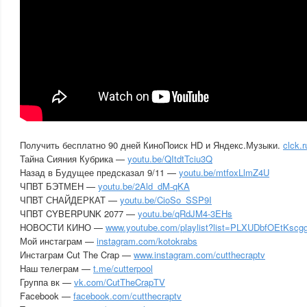
Получить бесплатно 90 дней КиноПоиск HD и Яндекс.Музыки.
clck.
Тайна Сияния Кубрика —
youtu.be/QItdtTciu3Q
Назад в Будущее предсказал 9/11 —
youtu.be/mtfoxLlmZ4U
ЧПВТ БЭТМЕН —
youtu.be/2Ald_dM-qKA
ЧПВТ СНАЙДЕРКАТ —
youtu.be/CioSo_SSP9I
ЧПВТ CYBERPUNK 2077 —
youtu.be/qRdJM4-3EHs
НОВОСТИ КИНО —
www.youtube.com/playlist?list=PLXUDbfOEtKsc
Мой инстаграм —
instagram.com/kotokrabs
Инстаграм Cut The Crap —
www.instagram.com/cutthecraptv
Наш телеграм —
t.me/cutterpool
Группа вк —
vk.com/CutTheCrapTV
Facebook —
facebook.com/cutthecraptv