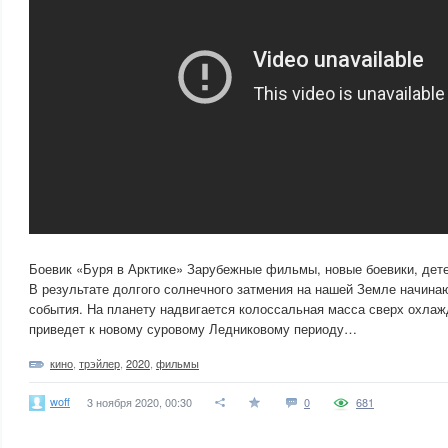
Боевик «Буря в Арктике» Зарубежные фильмы, новые боевики, дет
В результате долгого солнечного затмения на нашей Земле начина
события. На планету надвигается колоссальная масса сверх охлаж
приведет к новому суровому Ледниковому периоду…
кино
,
трэйлер
,
2020
,
фильмы
woff
3 ноября 2020, 00:30
0
681