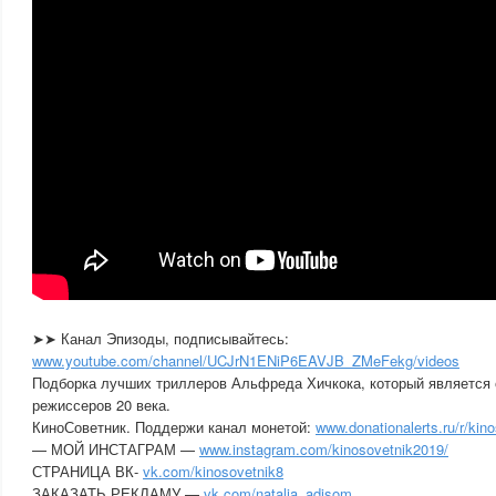
➤➤ Канал Эпизоды, подписывайтесь:
www.youtube.com/channel/UCJrN1ENiP6EAVJB_ZMeFekg/videos
Подборка лучших триллеров Альфреда Хичкока, который является 
режиссеров 20 века.
КиноСоветник. Поддержи канал монетой:
www.donationalerts.ru/r/kino
— МОЙ ИНСТАГРАМ —
www.instagram.com/kinosovetnik2019/
СТРАНИЦА ВК-
vk.com/kinosovetnik8
ЗАКАЗАТЬ РЕКЛАМУ —
vk.com/natalia_adisom