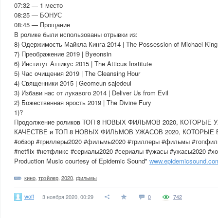
07:32 — 1 место
08:25 — БОНУС
08:45 — Прощание
В ролике были использованы отрывки из:
8) Одержимость Майкла Кинга 2014 | The Possession of Michael King
7) Преображение 2019 | Byeonsin
6) Институт Аттикус 2015 | The Atticus Institute
5) Час очищения 2019 | The Cleansing Hour
4) Священники 2015 | Geomeun sajedeul
3) Избави нас от лукавого 2014 | Deliver Us from Evil
2) Божественная ярость 2019 | The Divine Fury
1)?
Продолжение роликов ТОП 8 НОВЫХ ФИЛЬМОВ 2020, КОТОРЫ
КАЧЕСТВЕ и ТОП 8 НОВЫХ ФИЛЬМОВ УЖАСОВ 2020, КОТОРЫЕ
#обзор #триллеры2020 #фильмы2020 #триллеры #фильмы #топфиль
#netflix #нетфликс #сериалы2020 #сериалы #ужасы #ужасы2020 #х
Production Music courtesy of Epidemic Sound"
www.epidemicsound.co
кино
,
трэйлер
,
2020
,
фильмы
woff
3 ноября 2020, 00:29
0
742