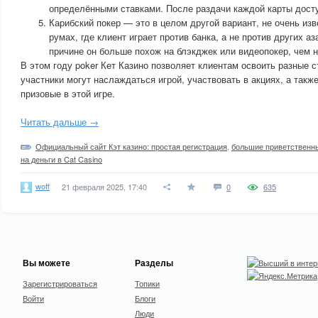
определёнными ставками. После раздачи каждой карты досту
Карибский покер — это в целом другой вариант, не очень изв
румах, где клиент играет против банка, а не против других а
причине он больше похож на блэкджек или видеопокер, чем н
В этом году poker Кет Казино позволяет клиентам освоить разные с
участники могут наслаждаться игрой, участвовать в акциях, а такж
призовые в этой игре.
Читать дальше →
Официальный сайт Кэт казино: простая регистрация
,
большие приветственн
на деньги в Cat Casino
woff
21 февраля 2025, 17:40
0
635
Вы можете
Разделы
Зарегистрироваться
Топики
Войти
Блоги
Люди