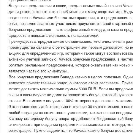
Бонусные предложения и акции, предлагаемые онлайн-казино Vava
для игроков, которые хотят приблизиться к миру азартных игр. Бу
на депозит в Vavada или бесплатные вращения, эти предложения в
опыт, позволяя азартным участникам приумножать свой стартовый б
бонусные предложения — это эффективный метод для казино прод
щедрость и повысить лояльность пользователей.
Преимущества, предлагаемые онлайн-казино, многочисленны и разн
преимущества связаны с регистрацией или первым депозитом, но не
акциях для определенных игр, которыми также могут воспользоват
активной учетной записью. Vavada бонусные предложения, в частн
богатым рекламным предложением, которое охватывает как новых игр
является частью его клиентуры.
Все бонусные предложения Вавада казино в целом полезные. Одни
является приветственный бонус, о котором стоит рассказать. Прив
может достигать максимально суммы 5000 RUB. Если вы предпочит
вы ни в коем случае не должны пропустить бонус, который нужно в
ставки. Вы сможете получить 100% от первого депозита с максим
Эта возможность действительна в течение 30 суток с момента ваше
любой ситуации ознакомьтесь с условиями, так как не все вендеры
К этому солидному бонусу оператор добавляет бездепозитный бону
активировать при создании профиля и в зависимости от метода, к
регистрацию. Нужно выделить, что Vavada казино бонусы достаточн