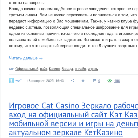
ответы на вопросы.
Вавада казино в целом надёжное игровое заведение, которое не п
третьим лицам. Вам не нужно переживать и волноваться о том, что
передаст информацию о Вас мошенникам. Также, у казино клуба ф
недавно система, позволяющая специальное шифрование для игры 
одной из основных причин, из-за чего в последние годы в игровой 
пользователей с мобильных гаджетов. Вы можете играть в азартно
потому, что этот азартный сервис входит в топ 5 лучших азартных 
Читать дальше →
Официальный
,
сайт
,
Казино
,
Вавада
,
онлайн
,
играть
woff
18 февраля 2025, 16:43
0
496
Игровое Cat Casino Зеркало рабоче
вход на официальный сайт Кэт Каз
мобильной версии и игры на деньг
актуальном зеркале КетКазино