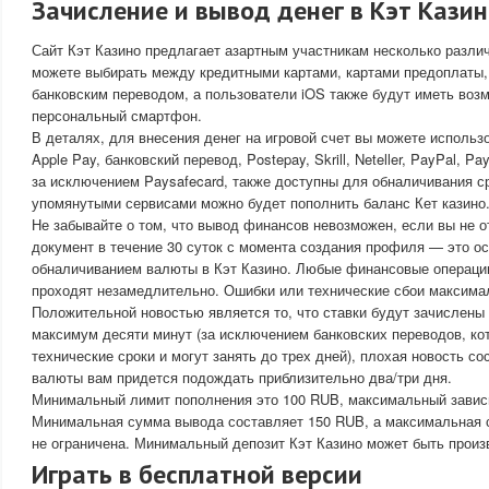
Зачисление и вывод денег в Кэт Кази
Сайт Кэт Казино предлагает азартным участникам несколько разли
можете выбирать между кредитными картами, картами предоплаты,
банковским переводом, а пользователи iOS также будут иметь воз
персональный смартфон.
В деталях, для внесения денег на игровой счет вы можете использо
Apple Pay, банковский перевод, Postepay, Skrill, Neteller, PayPal, Pa
за исключением Paysafecard, также доступны для обналичивания с
упомянутыми сервисами можно будет пополнить баланс Кет казино
Не забывайте о том, что вывод финансов невозможен, если вы не 
документ в течение 30 суток с момента создания профиля — это о
обналичиванием валюты в Кэт Казино. Любые финансовые операции
проходят незамедлительно. Ошибки или технические сбои максима
Положительной новостью является то, что ставки будут зачислены 
максимум десяти минут (за исключением банковских переводов, ко
технические сроки и могут занять до трех дней), плохая новость со
валюты вам придется подождать приблизительно два/три дня.
Минимальный лимит пополнения это 100 RUB, максимальный зависи
Минимальная сумма вывода составляет 150 RUB, а максимальная с
не ограничена. Минимальный депозит Кэт Казино может быть произ
Играть в бесплатной версии