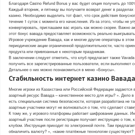
Благодаря Casino Refund Bonus у вас будет опция получить до 10
Каждый вторник, и пятницу вы получаете возврат денег в разделах 
казино. Необходимо выделить тот факт, что срок действия бонусно
течение 1 суток с момента его начисления. Из-за этого, чтобы не у
конвертировать, приглашаем вас играть как можно скорее. Важно а
этот бонус вавада предоставляет возможность реально выигрывать
Игровое учреждение Вавада, как и многие другие операторы в этом
периодические акции ограниченной продолжительности, часто орие
продукта или привязанные к некоторым праздникам.
В заключении следует отметить, что клуб предлагает также Vavada
получить все зарегистрированные пользователи, если выполняют 
Детальнее о них можно познакомиться в меню «Бонусы».
Стабильность интернет казино Вавад
Многие игроки из Казахстана или Российской Федерации задаются 
азартный ресурс Вавада – качественное место для игры? ». Дело в 
есть специальная система безопасности, которая разработана не та
азартные участники могут не волноваться о том, что сделают ставку
К тому же, у игрового платформы работает шифрование данных. Ин
азартный участник после регистрации получает инструкцию о том, к
клубом. Инструкция приходит по электронной почте. Там предлагае
обналичить валюту? », «какие платёжные технологии существуют? 