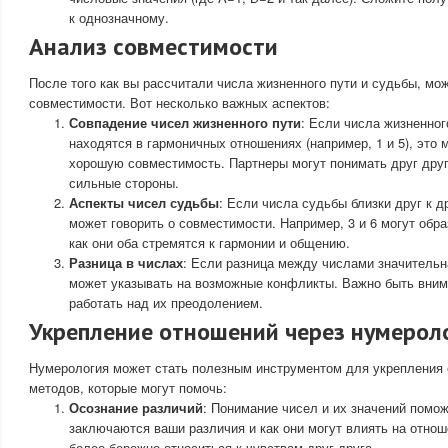
к однозначному.
Анализ совместимости
После того как вы рассчитали числа жизненного пути и судьбы, мо
совместимости. Вот несколько важных аспектов:
Совпадение чисел жизненного пути
: Если числа жизненног
находятся в гармоничных отношениях (например, 1 и 5), это 
хорошую совместимость. Партнеры могут понимать друг друг
сильные стороны.
Аспекты чисел судьбы
: Если числа судьбы близки друг к д
может говорить о совместимости. Например, 3 и 6 могут обр
как они оба стремятся к гармонии и общению.
Разница в числах
: Если разница между числами значительная
может указывать на возможные конфликты. Важно быть вним
работать над их преодолением.
Укрепление отношений через нумерол
Нумерология может стать полезным инструментом для укрепления 
методов, которые могут помочь:
Осознание различий
: Понимание чисел и их значений помож
заключаются ваши различия и как они могут влиять на отнош
более бережно относиться к чувствам друг друга.