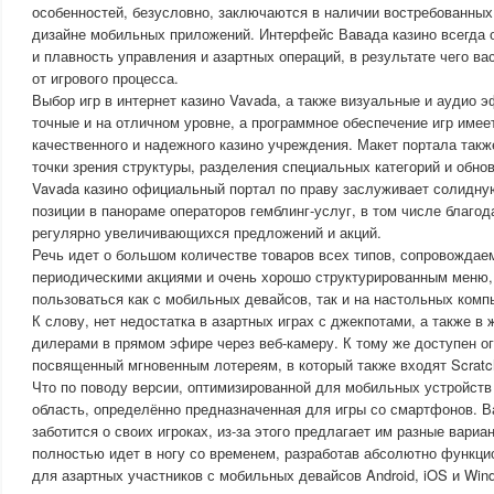
особенностей, безусловно, заключаются в наличии востребованных
дизайне мобильных приложений. Интерфейс Вавада казино всегда 
и плавность управления и азартных операций, в результате чего ва
от игрового процесса.
Выбор игр в интернет казино Vavada, а также визуальные и аудио
точные и на отличном уровне, а программное обеспечение игр име
качественного и надежного казино учреждения. Макет портала такж
точки зрения структуры, разделения специальных категорий и обно
Vavada казино официальный портал по праву заслуживает солидн
позиции в панораме операторов гемблинг-услуг, в том числе благо
регулярно увеличивающихся предложений и акций.
Речь идет о большом количестве товаров всех типов, сопровожд
периодическими акциями и очень хорошо структурированным меню,
пользоваться как c мобильных девайсов, так и на настольных комп
К слову, нет недостатка в азартных играх с джекпотами, а также в 
дилерами в прямом эфире через веб-камеру. К тому же доступен о
посвященный мгновенным лотереям, в который также входят Scratc
Что по поводу версии, оптимизированной для мобильных устройств 
область, определённо предназначенная для игры со смартфонов. 
заботится о своих игроках, из-за этого предлагает им разные вари
полностью идет в ногу со временем, разработав абсолютно функц
для азартных участников с мобильных девайсов Android, iOS и Win