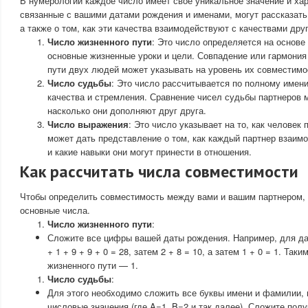
В нумерологии каждое число имеет свое уникальное значение и хар
связанные с вашими датами рождения и именами, могут рассказать
а также о том, как эти качества взаимодействуют с качествами дру
Число жизненного пути
: Это число определяется на основе
основные жизненные уроки и цели. Совпадение или гармони
пути двух людей может указывать на уровень их совместимо
Число судьбы
: Это число рассчитывается по полному имен
качества и стремления. Сравнение чисел судьбы партнеров 
насколько они дополняют друг друга.
Число выражения
: Это число указывает на то, как человек
может дать представление о том, как каждый партнер взаи
и какие навыки они могут принести в отношения.
Как рассчитать числа совместимости
Чтобы определить совместимость между вами и вашим партнером, 
основные числа.
Число жизненного пути
:
Сложите все цифры вашей даты рождения. Например, для даты
+ 1 + 9 + 9 + 0 = 28, затем 2 + 8 = 10, а затем 1 + 0 = 1. Так
жизненного пути — 1.
Число судьбы
:
Для этого необходимо сложить все буквы имени и фамилии, 
числовые значения (где A=1, B=2 и так далее). Сложите пол