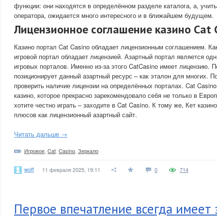
функции: они находятся в определённом разделе каталога, а, учит
оператора, ожидается много интересного и в ближайшем будущем.
Лицензионное соглашение казино Cat 
Казино портал Cat Casino обладает лицензионным соглашением. Ка
игровой портал обладает лицензией. Азартный портал является одн
игровых порталов. Именно из-за этого CatCasino имеет лицензию. П
позиционирует данный азартный ресурс – как эталон для многих. П
проверить наличие лицензии на определённых порталах. Cat Casino
казино, которое прекрасно зарекомендовало себя не только в Европ
хотите честно играть – заходите в Cat Casino. К тому же, Кет кази
плюсов как лицензионный азартный сайт.
Читать дальше →
Игровое
,
Cat
,
Casino
,
Зеркало
woff
11 февраля 2025, 19:11
0
714
Первое впечатление всегда имеет 