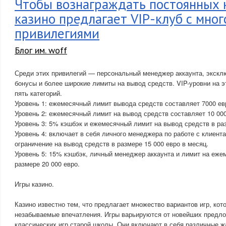
Чтобы вознаграждать постоянных 
казино предлагает VIP-клуб с мно
привилегиями
Блог им. woff
Среди этих привилегий — персональный менеджер аккаунта, экскл
бонусы и более широкие лимиты на вывод средств. VIP-уровни на 
пять категорий.
Уровень 1: ежемесячный лимит вывода средств составляет 7000 ев
Уровень 2: ежемесячный лимит на вывод средств составляет 10 000
Уровень 3: 5% кэшбэк и ежемесячный лимит на вывод средств в раз
Уровень 4: включает в себя личного менеджера по работе с клиент
ограничение на вывод средств в размере 15 000 евро в месяц.
Уровень 5: 15% кэшбэк, личный менеджер аккаунта и лимит на еже
размере 20 000 евро.
Игры казино.
Казино известно тем, что предлагает множество вариантов игр, кот
незабываемые впечатления. Игры варьируются от новейших предло
классических игр старой школы. Они включают в себя различные ж