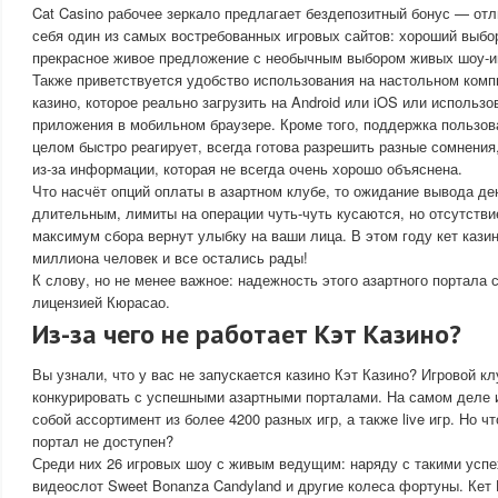
Cat Casino рабочее зеркало предлагает бездепозитный бонус — от
себя один из самых востребованных игровых сайтов: хороший выбо
прекрасное живое предложение с необычным выбором живых шоу-и
Также приветствуется удобство использования на настольном комп
казино, которое реально загрузить на Android или iOS или использо
приложения в мобильном браузере. Кроме того, поддержка пользо
целом быстро реагирует, всегда готова разрешить разные сомнения
из-за информации, которая не всегда очень хорошо объяснена.
Что насчёт опций оплаты в азартном клубе, то ожидание вывода де
длительным, лимиты на операции чуть-чуть кусаются, но отсутств
максимум сбора вернут улыбку на ваши лица. В этом году кет кази
миллиона человек и все остались рады!
К слову, но не менее важное: надежность этого азартного портала
лицензией Кюрасао.
Из-за чего не работает Кэт Казино?
Вы узнали, что у вас не запускается казино Кэт Казино? Игровой к
конкурировать с успешными азартными порталами. На самом деле 
собой ассортимент из более 4200 разных игр, а также live игр. Но ч
портал не доступен?
Среди них 26 игровых шоу с живым ведущим: наряду с такими успех
видеослот Sweet Bonanza Candyland и другие колеса фортуны. Кет