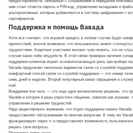
предосторожности, связанные с сохранением и передачей ключевы
ним стоит отнести пароль и PIN-код, управление вкладками и файла
альтернативные, которые добавляются в систему шифрования с ис
сертификатов.
Поддержка и помощь Вавада
Хотя все считают, что игровой процесс в любом случае будет ком
препятствий, вполне возможно, что пользователь может столкнуть
трудностями. Азартные участники желают чувствовать, что их слу
случае каких-либо неудобств. В этой связи проверка наличия сол
поддержки клиентов играет основополагающую роль при выборе каз
Vavada предлагает несколько вариантов связи со службой поддерж
комфортный способ связи со службой поддержки — это номер те
семь дней в неделю. Второй популярный канал обращения в служб
mail.
Внедрение live чата, — это еще одно великолепное решение, что п
Vavada и которое в разы упростило общение, помогая как игрокам, 
управлении и решении трудностей.
Надо акцентировать внимание, что отдел поддержки казино Vavada 
предоставляет обслуживание по многим вопросам. К тому же Vava
функционирует через тг и предоставляет возможность пользовате
решать свои вопросы.
Программа лояльности